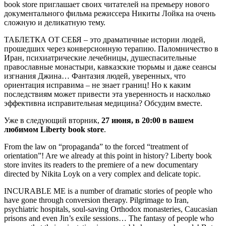
book store приглашает своих читателей на премьеру нового
документального фильма режиссера Никиты Лойка на очень
сложную и деликатную тему.
ТАБЛЕТКА ОТ СЕБЯ – это драматичные истории людей,
прошедших через конверсионную терапию. Паломничество в
Иран, психиатрические лечебницы, душеспасительные
православные монастыри, кавказские тюрьмы и даже сеансы
изгнания Джина… Фантазия людей, уверенных, что
ориентация исправима – не знает границ! Но к каким
последствиям может привести эта уверенность и насколько
эффективна исправительная медицина? Обсудим вместе.
Уже в следующий вторник,
27 июня, в 20:00 в вашем
любимом Liberty book store
.
From the law on “propaganda” to the forced “treatment of
orientation”! Are we already at this point in history? Liberty book
store invites its readers to the premiere of a new documentary
directed by Nikita Loyk on a very complex and delicate topic.
INCURABLE ME is a number of dramatic stories of people who
have gone through conversion therapy. Pilgrimage to Iran,
psychiatric hospitals, soul-saving Orthodox monasteries, Caucasian
prisons and even Jin’s exile sessions… The fantasy of people who