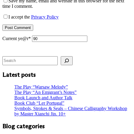
Save my name, email and website in this browser for the next
time I comment.
I accept the
Privacy Policy
Post Comment
Current ye
@r
*
Search
Latest posts
The Play “Warsaw Melody”
The Play “An Emigrant’s Notes”
Book Launch and Author Talk
Book Club “Ler Portugal”
Symbols, Strokes & Seals – Chinese Calligraphy Workshop
by Master Xianchi Jin. 10+
Blog categories