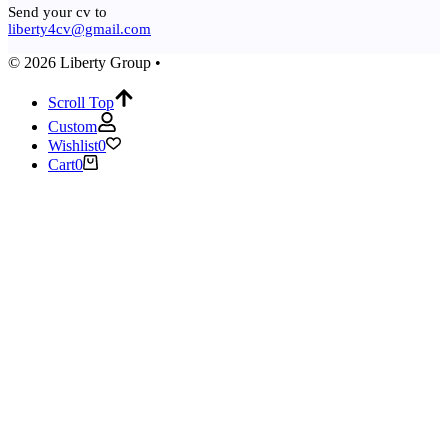
Send your cv to
liberty4cv@gmail.com
© 2026 Liberty Group •
Scroll Top
Custom
Wishlist
0
Cart
0