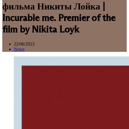
фильма Никиты Лойка |
Incurable me. Premier of the
film by Nikita Loyk
22/06/2023
News