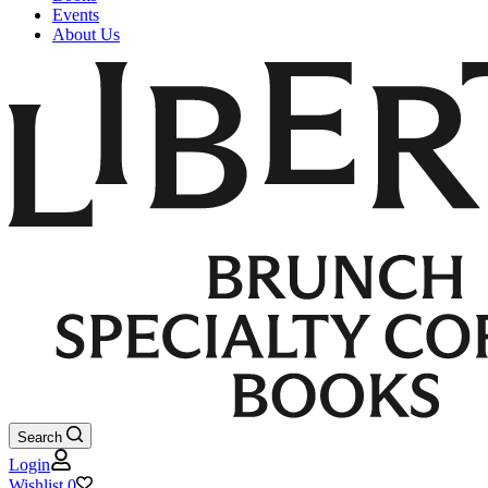
Events
About Us
Search
Login
Wishlist
0