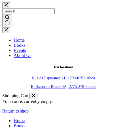
Skip
to
content
No
results
Home
Books
Events
About Us
Our locations
Rua da Esperança 21, 1200-815 Lisboa
R. Sampaio Bruno 4A, 2775-279 Parede
Shopping Cart
Your cart is currently empty.
Return to shop
Home
Books