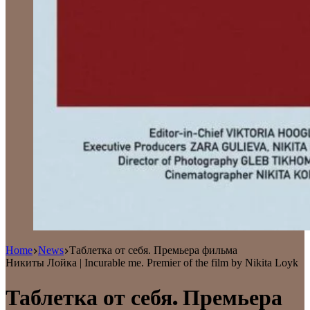
Home
News
Таблетка от себя. Премьера фильма
Никиты Лойка | Incurable me. Premier of the film by Nikita Loyk
Таблетка от себя. Премьера