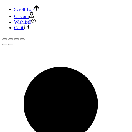
Scroll Top
Custom
Wishlist
0
Cart
0