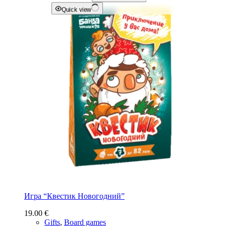
Quick view
Игра “Квестик Новогодний”
19.00
€
Gifts
,
Board games