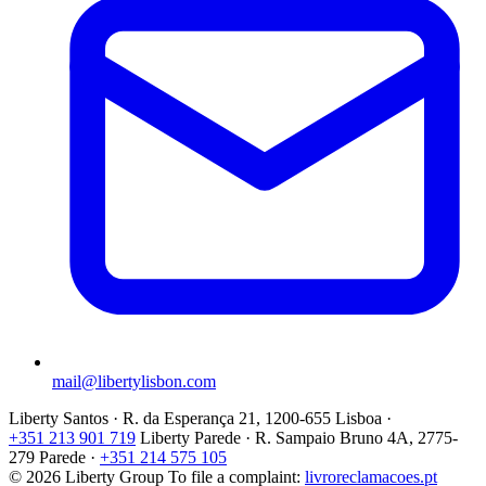
mail@libertylisbon.com
Liberty Santos · R. da Esperança 21, 1200-655 Lisboa ·
+351 213 901 719
Liberty Parede · R. Sampaio Bruno 4A, 2775-
279 Parede ·
+351 214 575 105
© 2026 Liberty Group
To file a complaint:
livroreclamacoes.pt