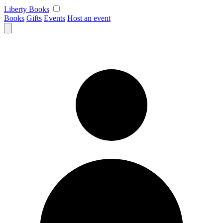
Skip
Liberty Books
to
Books
Gifts
Events
Host an event
content