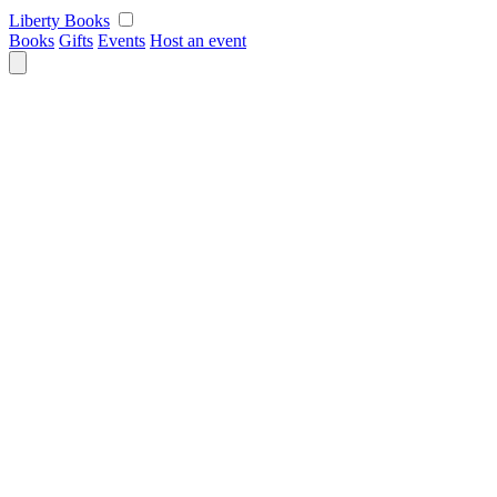
Skip
Liberty Books
to
Books
Gifts
Events
Host an event
content