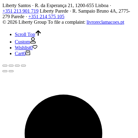
Liberty Santos · R. da Esperança 21, 1200-655 Lisboa ·
+351 213 901 719
Liberty Parede · R. Sampaio Bruno 4A, 2775-
279 Parede ·
+351 214 575 105
© 2026 Liberty Group
To file a complaint:
livroreclamacoes.pt
Scroll Top
Custom
Wishlist
0
Cart
0