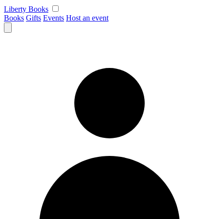
Skip
Liberty Books
to
Books
Gifts
Events
Host an event
content