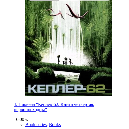
Т. Парвела “Кеплер-62. Книга четвертая:
первопроходцы”
16.00
€
Book series
,
Books