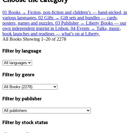
01
Books
→
Fiction, non-fiction and children’s — hand-picked, in
various languages.
02
Gifts
→
Gift sets and bundles — cards,
posters, games and puzzles.
03
Publisher
→
Liberty Books — our
own independent imprint in Lisbon.
04
Events
→
Talks, music,
book launches and readings — what’s on at Liberty.
All Books
Showing 1–20 of 2278
Filter by language
Filter by genre
Filter by publisher
Filter by stock status