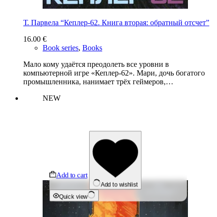
Т. Парвела “Кеплер-62. Книга вторая: обратный отсчет”
16.00
€
Book series
,
Books
Мало кому удаётся преодолеть все уровни в
компьютерной игре «Кеплер-62». Мари, дочь богатого
промышленника, нанимает трёх геймеров,…
NEW
Add to cart
Add to wishlist
Quick view