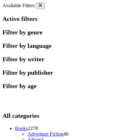
Skip
Available Filters
to
content
Active filters
Filter by genre
Filter by language
Filter by writer
Filter by publisher
Filter by age
All categories
2278
Books
2278
products
40
Adventure Fiction
40
1
products
Album
1