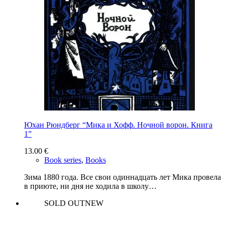
Юхан Рюндберг “Мика и Хофф. Ночной ворон. Книга
1”
13.00
€
Book series
,
Books
Зима 1880 года. Все свои одиннадцать лет Мика провела
в приюте, ни дня не ходила в школу…
SOLD OUT
NEW