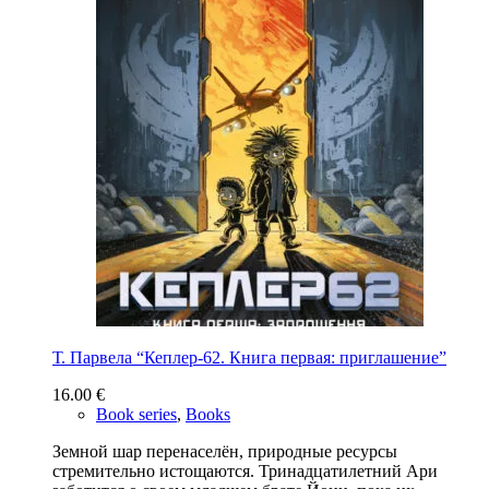
Т. Парвела “Кеплер-62. Книга первая: приглашение”
16.00
€
Book series
,
Books
Земной шар перенаселён, природные ресурсы
стремительно истощаются. Тринадцатилетний Ари