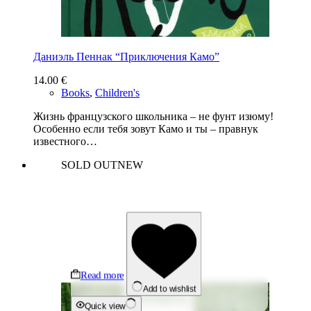
Даниэль Пеннак “Приключения Камо”
14.00
€
Books
,
Children's
Жизнь французского школьника – не фунт изюму!
Особенно если тебя зовут Камо и ты – правнук
известного…
SOLD OUT
NEW
Read more
Add to wishlist
Quick view