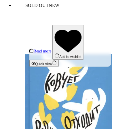
SOLD OUT
NEW
Read more
Add to wishlist
Quick view