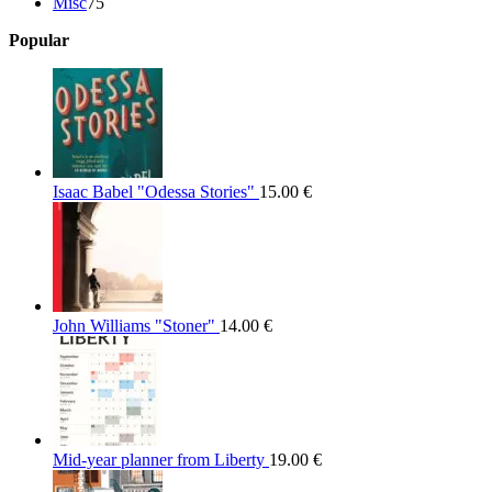
75
products
Misc
75
products
Popular
Isaac Babel "Odessa Stories"
15.00
€
John Williams "Stoner"
14.00
€
Mid-year planner from Liberty
19.00
€