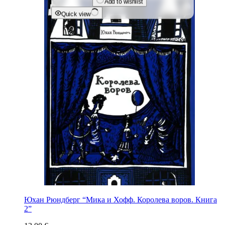
Add to wishlist
Quick view
Юхан Рюндберг “Мика и Хофф. Королева воров. Книга
2”