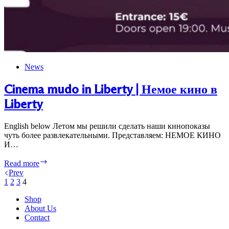
News
Cinema mudo in Liberty | Немое кино в
Liberty
English below Летом мы решили сделать наши кинопоказы
чуть более развлекательными. Представляем: НЕМОЕ КИНО
И…
Cinema
Read more
mudo
Prev
in
1
2
3
4
Liberty
|
Shop
Немое
About Us
кино
Contact
в