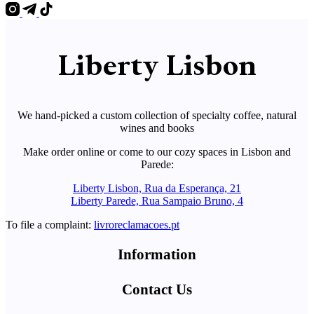
Liberty
Liberty Lisbon
We hand-picked a custom collection of specialty coffee, natural
wines and books
Make order online or come to our cozy spaces in Lisbon and
Parede:
Liberty Lisbon, Rua da Esperança, 21
Liberty Parede, Rua Sampaio Bruno, 4
To file a complaint:
livroreclamacoes.pt
Information
Contact Us