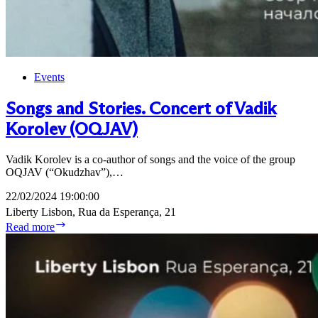
Events
Songs and Stories. Concert of Vadik
Korolev (OQJAV)
Vadik Korolev is a co-author of songs and the voice of the group
OQJAV (“Okudzhav”),…
22/02/2024 19:00:00
Liberty Lisbon, Rua da Esperança, 21
Songs
Read more
and
Stories.
Concert
of
Vadik
Korolev
(OQJAV)