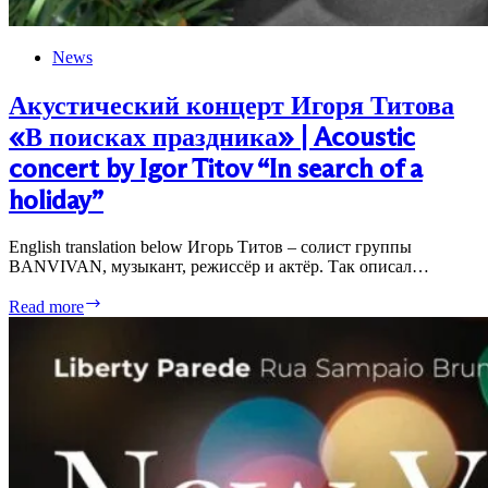
News
Акустический концерт Игоря Титова
«В поисках праздника» | Acoustic
concert by Igor Titov “In search of a
holiday”
English translation below Игорь Титов – солист группы
BANVIVAN, музыкант, режиссёр и актёр. Так описал…
Акустический
Read more
концерт
Игоря
Титова
«В
поисках праздника»
|
Acoustic
concert
by