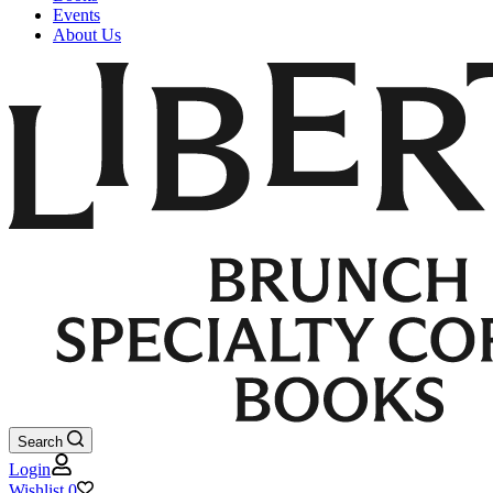
Events
About Us
Search
Login
Wishlist
0