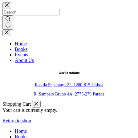
Skip
to
content
No
results
Home
Books
Events
About Us
Our locations
Rua da Esperança 21, 1200-815 Lisboa
R. Sampaio Bruno 4A, 2775-279 Parede
Shopping Cart
Your cart is currently empty.
Return to shop
Home
Books