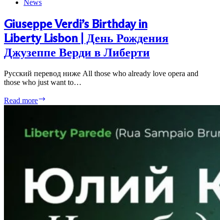
News
Giuseppe Verdi’s Birthday in
Liberty Lisbon | День Рождения
Джузеппе Верди в Либерти
Русский перевод ниже All those who already love opera and
those who just want to…
Giuseppe
Read more
Verdi’s
Birthday
in
Liberty Lisbon
|
День
Рождения
Джузеппе
Верди
в
Либерти