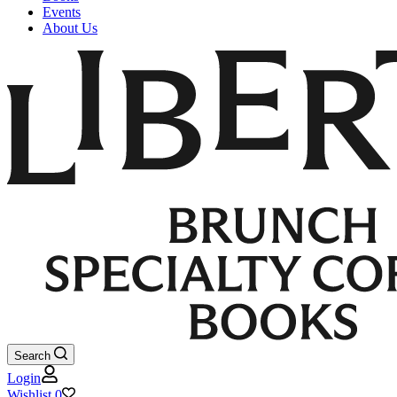
Events
About Us
Search
Login
Wishlist
0