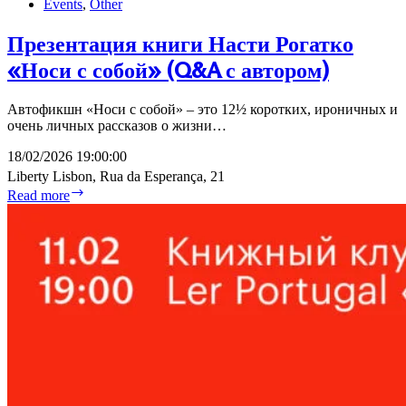
Events
,
Other
Презентация книги Насти Рогатко
«Носи с собой» (Q&A с автором)
Автофикшн «Носи с собой» – это 12½ коротких, ироничных и
очень личных рассказов о жизни…
18/02/2026 19:00:00
Liberty Lisbon, Rua da Esperança, 21
Презентация
Read more
книги
Насти
Рогатко
«Носи
с
собой»
(Q&A
с
автором)