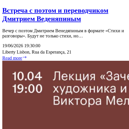
Встреча с поэтом и переводчиком
Дмитрием Веденяпиным
Вечер с поэтом Дмитрием Венедяпиным в формате «Стихи и
разговоры». Будут не только стихи, но…
19/06/2026 19:30:00
Liberty Lisbon, Rua da Esperança, 21
Встреча
Read more
с
поэтом
и
переводчиком
Дмитрием
Веденяпиным