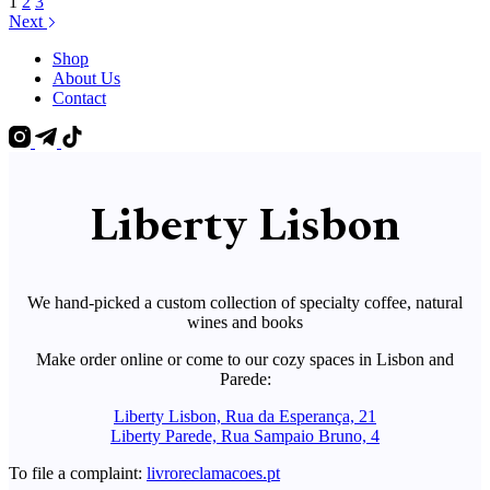
1
2
3
Next
Shop
About Us
Contact
Liberty Lisbon
We hand-picked a custom collection of specialty coffee, natural
wines and books
Make order online or come to our cozy spaces in Lisbon and
Parede:
Liberty Lisbon, Rua da Esperança, 21
Liberty Parede, Rua Sampaio Bruno, 4
To file a complaint:
livroreclamacoes.pt