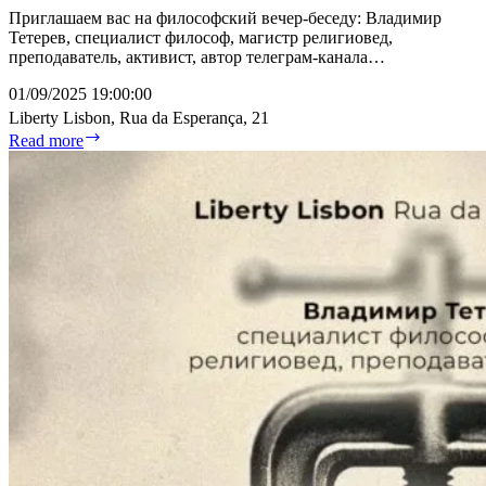
Приглашаем вас на философский вечер-беседу: Владимир
Тетерев, специалист философ, магистр религиовед,
преподаватель, активист, автор телеграм-канала…
01/09/2025 19:00:00
Liberty Lisbon, Rua da Esperança, 21
Ценность
Read more
философии
в
смутное
время