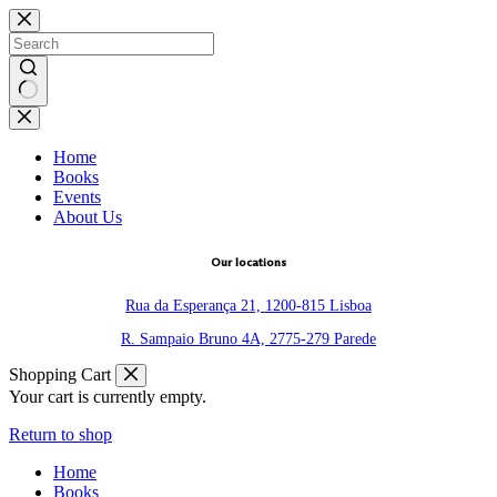
Skip
to
content
No
results
Home
Books
Events
About Us
Our locations
Rua da Esperança 21, 1200-815 Lisboa
R. Sampaio Bruno 4A, 2775-279 Parede
Shopping Cart
Your cart is currently empty.
Return to shop
Home
Books