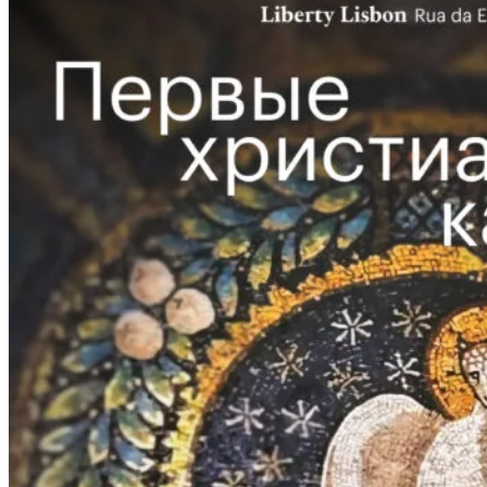
«Царь
собственной
персоной».
Встреча
с
автором