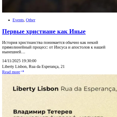
Events
,
Other
Первые христиане как Иные
История христианства понимается обычно как некий
прямолинейный процесс: от Иисуса и апостолов к нашей
нынешней…
14/11/2025 19:30:00
Liberty Lisbon, Rua da Esperança, 21
Первые
Read more
христиане
как
Иные