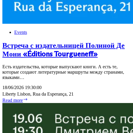
Events
Встреча с издательницей Полиной Де
Мони «Éditions Tourgueneff»
Есть издательства, которые выпускают книги. А есть те,
которые создают литературные маршруты между странами,
языками…
18/06/2026 19:30:00
Liberty Lisbon, Rua da Esperança, 21
Встреча
Read more
с
издательницей
Полиной
Де
Мони
«Éditions