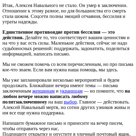
Итак, Алексея Навального не стало. Он умер в заключении.
Отношение к этому разное, но для большинства его смерть
стала шоком. Соцсети полны эмоций отчаяния, бессилия и
утраты надежды.
Единственное противоядие против бессилия — это
действия.
Делайте то, что соответствует вашим ценностям и
на что у вас есть силы. Маленькие действия, сейчас не надо
судьбоносных решений: поддержать, задонатить, поделиться
информацией, написать письмо.
Мы не сможем помочь со всем перечисленным, но про письма
кое-что знаем. Если вам нужна наша помощь, мы здесь.
Мы уже запланировали несколько мероприятий и будем
продолжать. Ближайшие вечера имеют темы — письма
заключенным
женщинам
и
украинцам
— но помните, что
на
любом вечере можно написать любому
политзаключенному
на ваш
выбор
. Главное — действовать.
Алексей Навальный мертв, но сотни других узников живы и
им все еще нужна поддержка.
Напишите бумажное письмо и принесите на вечер писем,
чтобы отправить через нас.
Подпишите открытку и опустите в уличный почтовый ящик.