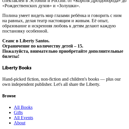
спектаклей в Эстонии и России: от «Короля Дроздоборода» до
«Рождественских духов» и «Золушки».
Полина умеет видеть мир глазами ребёнка и говорить с ним
на равных, делая театр настоящим и живым. Её опыт,
образование и искренняя любовь к детям делают каждую
постановку особенной.
Сеанс в Liberty Santos.
Ограничение по количеству детей – 15.
Пожалуйста, внимательно приобретайте дополнительные
билеты!
Liberty Books
Hand-picked fiction, non-fiction and children's books — plus our
own independent publisher. Let's all share the Liberty.
Browse
All Books
Gifts
All Events
About