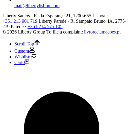
mail@libertylisbon.com
Liberty Santos · R. da Esperança 21, 1200-655 Lisboa ·
+351 213 901 719
Liberty Parede · R. Sampaio Bruno 4A, 2775-
279 Parede ·
+351 214 575 105
© 2026 Liberty Group
To file a complaint:
livroreclamacoes.pt
Scroll Top
Custom
Wishlist
0
Cart
0