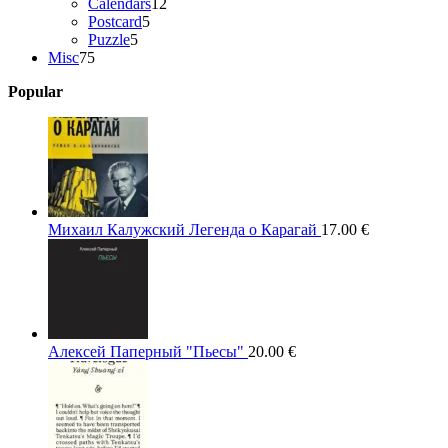
12
products
Calendars
12
5
products
Postcard
5
5
products
Puzzle
5
75
products
Misc
75
products
Popular
Михаил Калужский Легенда о Карагай
17.00
€
Алексей Паперный "Пьесы"
20.00
€