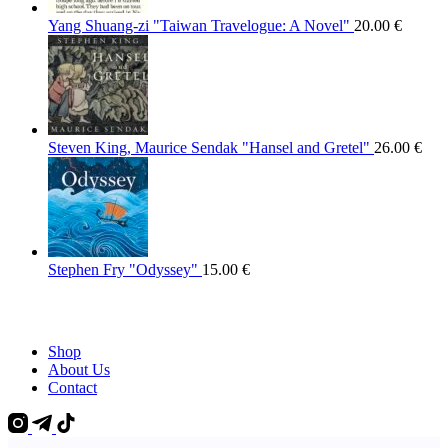
Yang Shuang-zi "Taiwan Travelogue: A Novel"
20.00
€
Steven King, Maurice Sendak "Hansel and Gretel"
26.00
€
Stephen Fry "Odyssey"
15.00
€
Shop
About Us
Contact