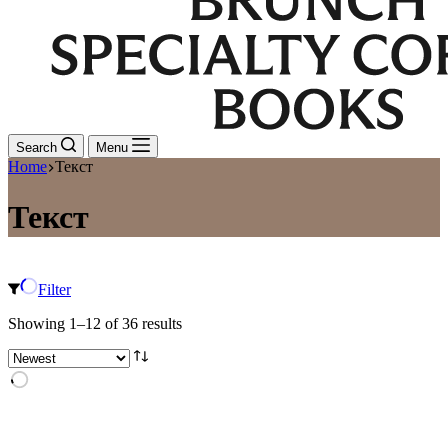
Search
Menu
Home
Текст
Текст
Filter
Sorted
Showing 1–12 of 36 results
by
latest