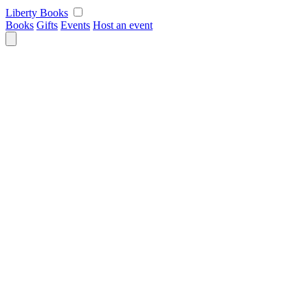
Skip
Liberty Books
to
Books
Gifts
Events
Host an event
content