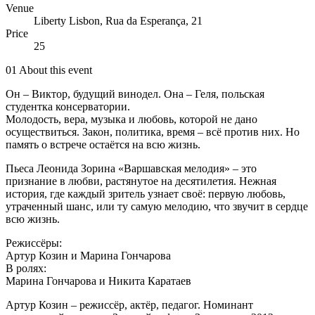
Venue
Liberty Lisbon, Rua da Esperança, 21
Price
25
01
About this event
Он – Виктор, будущий винодел. Она – Геля, польская
студентка консерватории.
Молодость, вера, музыка и любовь, которой не дано
осуществиться. Закон, политика, время – всё против них. Но
память о встрече остаётся на всю жизнь.
Пьеса Леонида Зорина «Варшавская мелодия» – это
признание в любви, растянутое на десятилетия. Нежная
история, где каждый зритель узнает своё: первую любовь,
утраченный шанс, или ту самую мелодию, что звучит в сердце
всю жизнь.
Режиссёры:
Артур Козин и Марина Гончарова
В ролях:
Марина Гончарова и Никита Каратаев
Артур Козин – режиссёр, актёр, педагог. Номинант