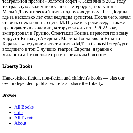
театральной премии «Золотой софит». Закончив в 2012 году
театральную академию в Санкт-Петербурге, поступил в
Малый Драматический театр под руководством Льва Додина,
где за несколько лет стал ведущим артистом. После чего, начал
ставить спектакли на сцене МДТ уже как режиссёр, а также
преподавать в академии, которую закончил. В 2022 году
эмигрировал в Грузию. Спектакли Козина играются по всему
миру: от Китая до Америки. Марина Гончарова и Никита
Каратаев – ведущие артисты театра МДТ в Санкт-Петербурге,
входящего в топ-3 лучших театров Европы, наравне с
миланским Пикколо-театро и парижским Одеоном.
Liberty Books
Hand-picked fiction, non-fiction and children's books — plus our
own independent publisher. Let's all share the Liberty.
Browse
All Books
Gifts
All Events
About