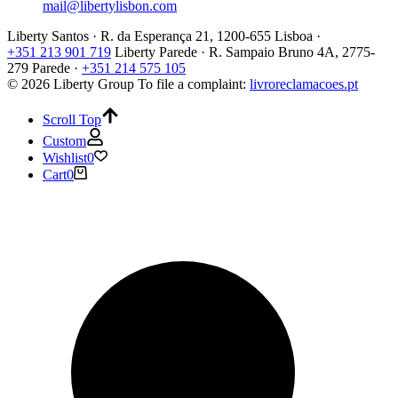
mail@libertylisbon.com
Liberty Santos · R. da Esperança 21, 1200-655 Lisboa ·
+351 213 901 719
Liberty Parede · R. Sampaio Bruno 4A, 2775-
279 Parede ·
+351 214 575 105
© 2026 Liberty Group
To file a complaint:
livroreclamacoes.pt
Scroll Top
Custom
Wishlist
0
Cart
0