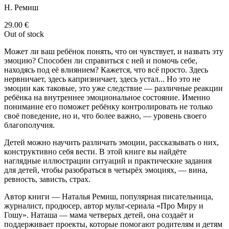
Н. Ремиш
29.00
€
Out of stock
Может ли ваш ребёнок понять, что он чувствует, и назвать эту
эмоцию? Способен ли справиться с ней и помочь себе,
находясь под её влиянием? Кажется, что всё просто. Здесь
нервничает, здесь капризничает, здесь устал... Но это не
эмоции как таковые, это уже следствие — различные реакции
ребёнка на внутреннее эмоциональное состояние. Именно
понимание его поможет ребёнку контролировать не только
своё поведение, но и, что более важно, — уровень своего
благополучия.
Детей можно научить различать эмоции, рассказывать о них,
конструктивно себя вести. В этой книге вы найдёте
наглядные иллюстрации ситуаций и практические задания
для детей, чтобы разобраться в четырёх эмоциях, — вина,
ревность, зависть, страх.
Автор книги — Наталья Ремиш, популярная писательница,
журналист, продюсер, автор мульт-сериала «Про Миру и
Гошу». Наташа — мама четверых детей, она создаёт и
поддерживает проекты, которые помогают родителям и детям