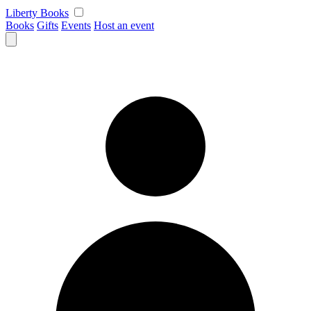
Skip
Liberty Books
to
Books
Gifts
Events
Host an event
content