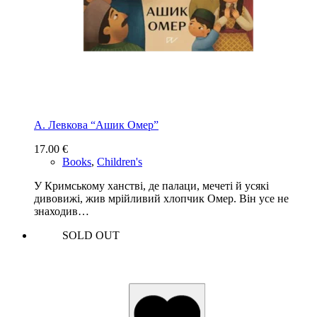
А. Левкова “Ашик Омер”
17.00
€
Books
,
Children's
У Кримському ханстві, де палаци, мечеті й усякі
дивовижі, жив мрійливий хлопчик Омер. Він усе не
знаходив…
SOLD OUT