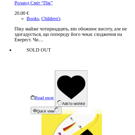
Роланд Сміт “Пiк”
20.00
€
Books
,
Children's
Піку майже чотирнадцять, він обожнює висоту, але не
здогадується, що попереду його чекає сходження на
Еверест. Чи…
SOLD OUT
Read more
Add to wishlist
Quick view