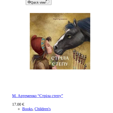
Quick view
М. Артеменко “Стріла степу”
17.00
€
Books
,
Children's