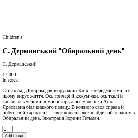
Children's
С. Дерманський "Обиральний день"
С. Дерманський
17.00
€
In stock
Стоїть над Дніпром давньоруський Київ із передмістями, а в
ньому вирує життя. Ось гончарі й кожум’яки, ось ткалі й
ковалі, ось черниці в монастирі, а ось маленька Анна
Ярославна біля княжого палацу. В кожного своя справа й
побут, свій характер і… своє кошеня, яке знайде собі людину в
Обиральний день. Ілюстрації Зорини Гетьман.
Add to cart