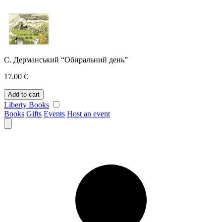
Skip
to
content
С. Дерманський “Обиральний день”
17.00
€
С.
Add to cart
Дерманський
Liberty Books
"Обиральний
Books
Gifts
Events
Host an event
день"
quantity