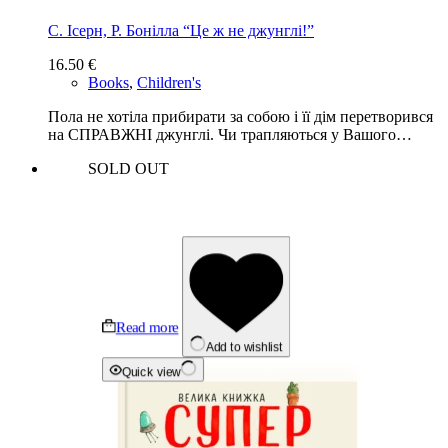
С. Ісерн, Р. Бонілла “Це ж не джунглі!”
16.50
€
Books
,
Children's
Пола не хотіла прибирати за собою і її дім перетворився
на СПРАВЖНІ джунглі. Чи трапляються у Вашого…
SOLD OUT
Read more
Add to wishlist
Quick view