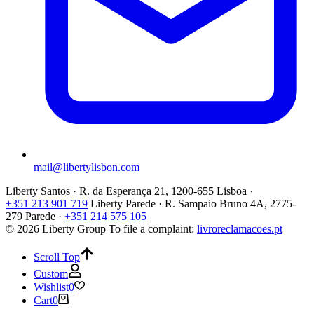
mail@libertylisbon.com
Liberty Santos · R. da Esperança 21, 1200-655 Lisboa ·
+351 213 901 719
Liberty Parede · R. Sampaio Bruno 4A, 2775-
279 Parede ·
+351 214 575 105
© 2026 Liberty Group
To file a complaint:
livroreclamacoes.pt
Scroll Top
Custom
Wishlist
0
Cart
0