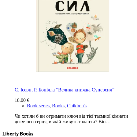
С. Ісерн, Р. Бонiлла “Велика книжка Суперсил”
18.00
€
Book series
,
Books
,
Children's
Чи хотіли б ви отримати ключ від тієї таємної кімнати
дитячого серця, в якій живуть таланти? Він…
Liberty Books