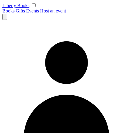
Skip
Liberty Books
to
Books
Gifts
Events
Host an event
content