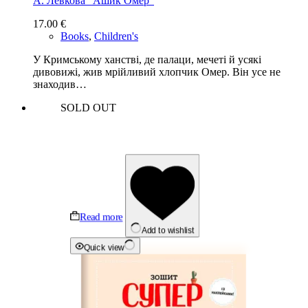
А. Левкова “Ашик Омер”
17.00
€
Books
,
Children's
У Кримському ханстві, де палаци, мечеті й усякі
дивовижі, жив мрійливий хлопчик Омер. Він усе не
знаходив…
SOLD OUT
Read more
Add to wishlist
Quick view