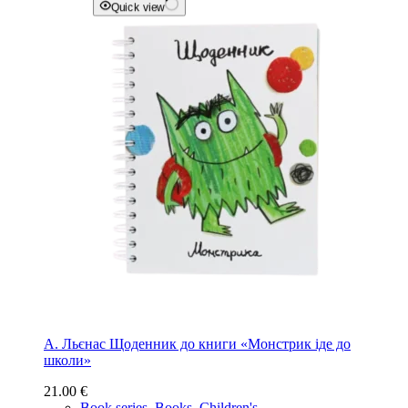
Quick view
А. Льєнас Щоденник до книги «Монстрик іде до
школи»
21.00
€
Book series
,
Books
,
Children's