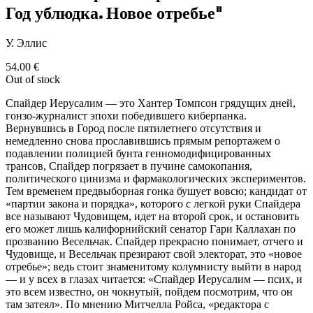
Год ублюдка. Новое отребье"
У. Эллис
54.00
€
Out of stock
Спайдер Иерусалим — это Хантер Томпсон грядущих дней,
гонзо-журналист эпохи победившего киберпанка.
Вернувшись в Город после пятилетнего отсутствия и
немедленно снова прославившись прямым репортажем о
подавлении полицией бунта генномодифицированных
трансов, Спайдер погрязает в пучине самокопания,
политического цинизма и фармакологических экспериментов.
Тем временем предвыборная гонка бушует вовсю; кандидат от
«партии закона и порядка», которого с легкой руки Спайдера
все называют Чудовищем, идет на второй срок, и остановить
его может лишь калифорнийский сенатор Гари Каллахан по
прозванию Весельчак. Спайдер прекрасно понимает, отчего и
Чудовище, и Весельчак презирают свой электорат, это «новое
отребье»; ведь стоит знаменитому колумнисту выйти в народ
— и у всех в глазах читается: «Спайдер Иерусалим — псих, и
это всем известно, он чокнутый, пойдем посмотрим, что он
там затеял». По мнению Митчелла Ройса, «редактора с