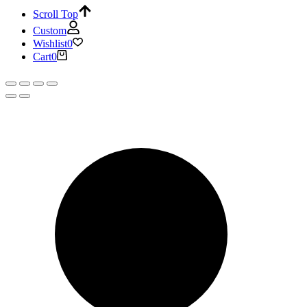
Scroll Top
Custom
Wishlist
0
Cart
0