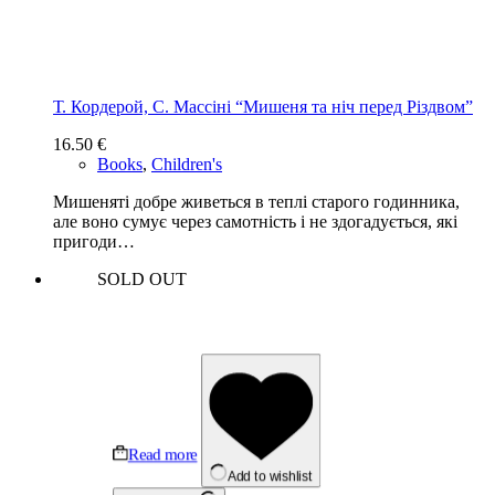
Т. Кордерой, С. Массіні “Мишеня та ніч перед Різдвом”
16.50
€
Books
,
Children's
Мишеняті добре живеться в теплі старого годинника,
але воно сумує через самотність і не здогадується, які
пригоди…
SOLD OUT
Read more
Add to wishlist