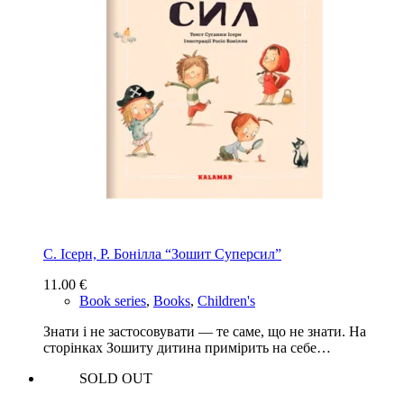
С. Ісерн, Р. Бонiлла “Зошит Суперсил”
11.00
€
Book series
,
Books
,
Children's
Знати і не застосовувати — те саме, що не знати. На
сторінках Зошиту дитина примірить на себе…
SOLD OUT