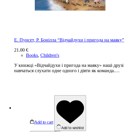
Е. Пунсет, Р. Бонілла “Відчайдухи і пригода на маяку”
21.00
€
Books
,
Children's
У книжці «Відчайдухи і пригода на маяку» наші друзі
навчаться слухати одне одного і діяти як команда.…
Add to cart
Add to wishlist