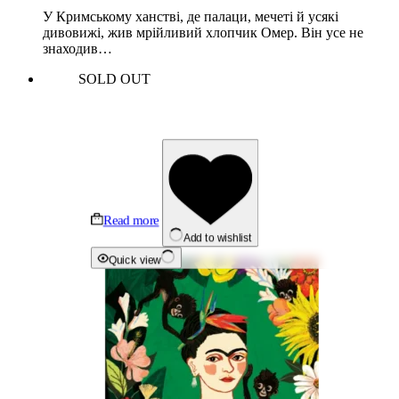
У Кримському ханстві, де палаци, мечеті й усякі
дивовижі, жив мрійливий хлопчик Омер. Він усе не
знаходив…
SOLD OUT
Read more
Add to wishlist
Quick view