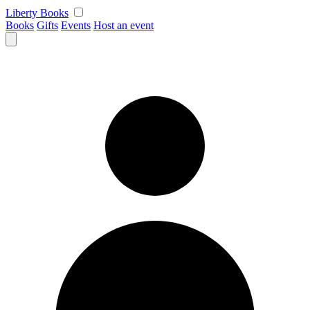
Skip
Liberty Books
to
Books
Gifts
Events
Host an event
content