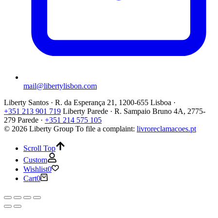
mail@libertylisbon.com
Liberty Santos · R. da Esperança 21, 1200-655 Lisboa ·
+351 213 901 719
Liberty Parede · R. Sampaio Bruno 4A, 2775-
279 Parede ·
+351 214 575 105
© 2026 Liberty Group
To file a complaint:
livroreclamacoes.pt
Scroll Top
Custom
Wishlist
0
Cart
0