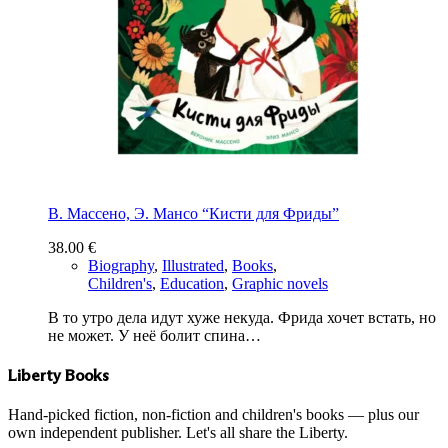
В. Массено, Э. Мансо “Кисти для Фриды”
38.00
€
Biography
,
Illustrated
,
Books
,
Children's
,
Education
,
Graphic novels
В то утро дела идут хуже некуда. Фрида хочет встать, но
не может. У неё болит спина…
Liberty Books
Hand-picked fiction, non-fiction and children's books — plus our
own independent publisher. Let's all share the Liberty.