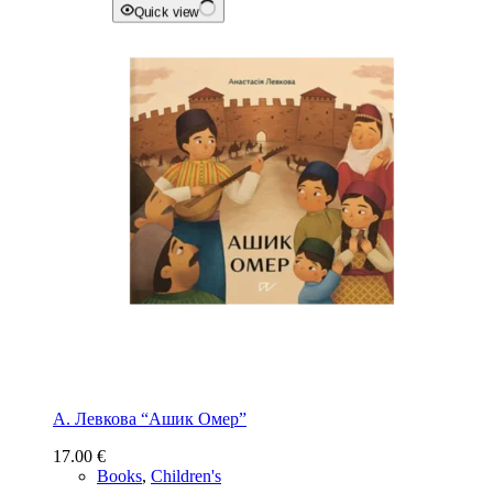
Quick view
А. Левкова “Ашик Омер”
17.00
€
Books
,
Children's