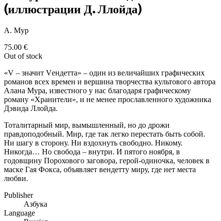
(иллюстрации Д. Ллойда)
А. Мур
75.00
€
Out of stock
«V – значит Vендетта» – один из величайших графических
романов всех времен и вершина творчества культового автора
Алана Мура, известного у нас благодаря графическому
роману «Хранители», и не менее прославленного художника
Дэвида Ллойда.
Тоталитарный мир, вымышленный, но до дрожи
правдоподобный. Мир, где так легко перестать быть собой.
Ни шагу в сторону. Ни вздохнуть свободно. Никому.
Никогда… Но свобода – внутри. И пятого ноября, в
годовщину Порохового заговора, герой-одиночка, человек в
маске Гая Фокса, объявляет вендетту миру, где нет места
любви.
Publisher
Азбука
Language