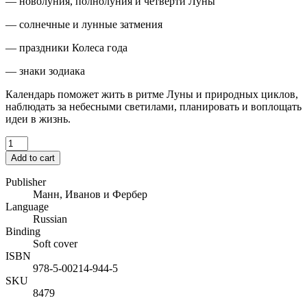
— новолуния, полнолуния и четверти Луны
— солнечные и лунные затмения
— праздники Колеса года
— знаки зодиака
Календарь поможет жить в ритме Луны и природных циклов,
наблюдать за небесными светилами, планировать и воплощать
идеи в жизнь.
Add to cart
Publisher
Манн, Иванов и Фербер
Language
Russian
Binding
Soft cover
ISBN
978-5-00214-944-5
SKU
8479