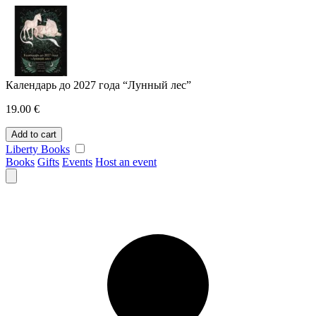
Skip
to
content
Календарь до 2027 года “Лунный лес”
19.00
€
Календарь
Add to cart
до
Liberty Books
2027
Books
Gifts
Events
Host an event
года
"Лунный
лес"
quantity