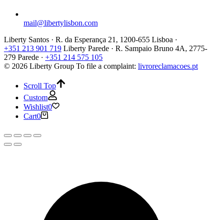
mail@libertylisbon.com
Liberty Santos · R. da Esperança 21, 1200-655 Lisboa ·
+351 213 901 719
Liberty Parede · R. Sampaio Bruno 4A, 2775-
279 Parede ·
+351 214 575 105
© 2026 Liberty Group
To file a complaint:
livroreclamacoes.pt
Scroll Top
Custom
Wishlist
0
Cart
0