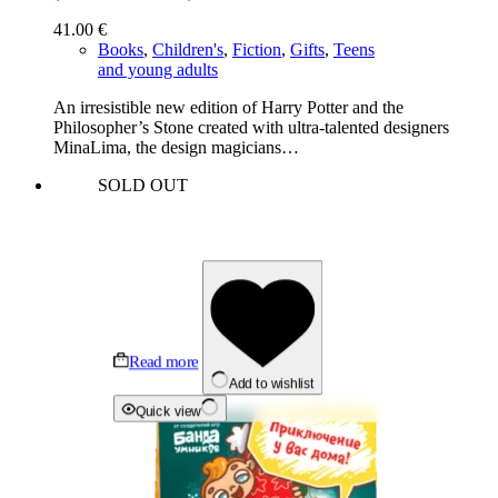
41.00
€
Books
,
Children's
,
Fiction
,
Gifts
,
Teens
and young adults
An irresistible new edition of Harry Potter and the
Philosopher’s Stone created with ultra-talented designers
MinaLima, the design magicians…
SOLD OUT
Read more
Add to wishlist
Quick view