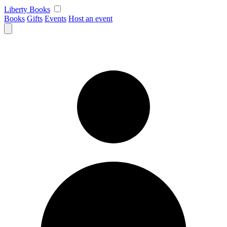
Skip
Liberty Books
to
Books
Gifts
Events
Host an event
content