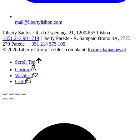
mail@libertylisbon.com
Liberty Santos · R. da Esperança 21, 1200-655 Lisboa ·
+351 213 901 719
Liberty Parede · R. Sampaio Bruno 4A, 2775-
279 Parede ·
+351 214 575 105
© 2026 Liberty Group
To file a complaint:
livroreclamacoes.pt
Scroll Top
Custom
Wishlist
0
Cart
0