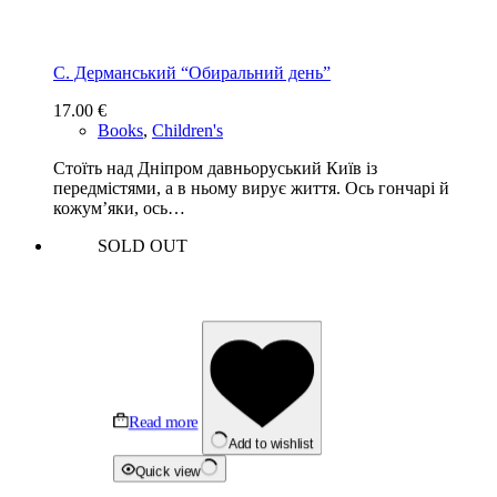
С. Дерманський “Обиральний день”
17.00
€
Books
,
Children's
Стоїть над Дніпром давньоруський Київ із
передмістями, а в ньому вирує життя. Ось гончарі й
кожум’яки, ось…
SOLD OUT
Read more
Add to wishlist
Quick view