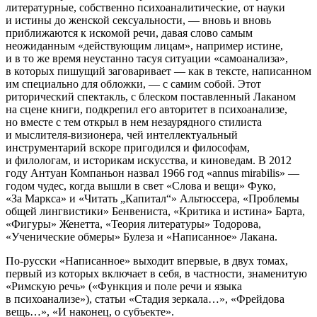
литературные, собственно психоаналитические, от науки
и истины до женской сексуальности, — вновь и вновь
приближаются к искомой речи, давая слово самым
неожиданным «действующим лицам», например истине,
и в то же время неустанно тасуя ситуации «самоанализа»,
в которых пишущий заговаривает — как в тексте, написанном
им специально для обложки, — с самим собой. Этот
риторический спектакль, с блеском поставленный Лаканом
на сцене книги, подкрепил его авторитет в психоанализе,
но вместе с тем открыл в нем незаурядного стилиста
и мыслителя-визионера, чей интеллектуальный
инструментарий вскоре пригодился и философам,
и филологам, и историкам искусства, и киноведам. В 2012
году Антуан Компаньон назвал 1966 год «annus mirabilis» —
годом чудес, когда вышли в свет «Слова и вещи» Фуко,
«За Маркса» и «Читать „Капитал“» Альтюссера, «Проблемы
общей лингвистики» Бенвениста, «Критика и истина» Барта,
«Фигуры» Женетта, «Теория литературы» Тодорова,
«Ученические обмеры» Булеза и «Написанное» Лакана.
По-русски «Написанное» выходит впервые, в двух томах,
первый из которых включает в себя, в частности, знаменитую
«Римскую речь» («Функция и поле речи и языка
в психоанализе»), статьи «Стадия зеркала…», «Фрейдова
вещь…», «И наконец, о субъекте».