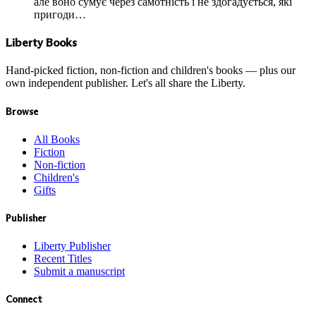
але воно сумує через самотність і не здогадується, які
пригоди…
Liberty Books
Hand-picked fiction, non-fiction and children's books — plus our
own independent publisher. Let's all share the Liberty.
Browse
All Books
Fiction
Non-fiction
Children's
Gifts
Publisher
Liberty Publisher
Recent Titles
Submit a manuscript
Connect