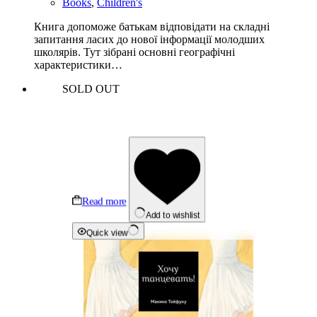
Books
,
Children's
Книга допоможе батькам відповідати на складні
запитання ласих до нової інформації молодших
школярів. Тут зібрані основні географічні
характеристики…
SOLD OUT
Read more
Add to wishlist
Quick view