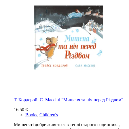
Т. Кордерой, С. Массіні “Мишеня та ніч перед Різдвом”
16.50
€
Books
,
Children's
Мишеняті добре живеться в теплі старого годинника,