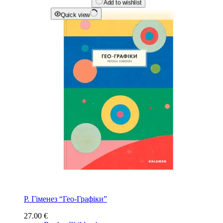
Add to wishlist
Quick view
Р. Гіменез “Гео-Графіки”
27.00
€