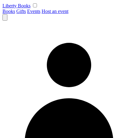
Skip
Liberty Books
to
Books
Gifts
Events
Host an event
content