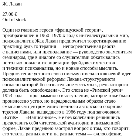
Ж. Лакан
27.00
€
Out of stock
Один из главных героев «французской теории»,
преобразившей в 1960–1970-х годах интеллектуальный мир,
психоаналитик Жак Лакан предпочитал теоретизированию
практику, будь то терапия — непосредственная работа
с пациентами, или преподавание — руководство знаменитым
семинаром, где в диалоге со слушателями обкатывались
не только новые интерпретации фрейдовских текстов
и техники психоанализа, но и новые способы мыслить.
Предпочтение устного слова письму отвечало ключевой идее
психоаналитической реформы Лакана-структуралиста,
согласно которой бессознательное «есть язык, речь которого
должна быть освобождена». Это слова из «Римской речи»
1953 года — программного выступления, которое тоже было
произнесено устно, но парадоксальным образом стало
смысловым центром единственного авторского сборника
текстов Лакана, вышедшего в 1966 году под заголовком
«Écrits» — «Написанное». Не без колебаний решившись
представить себя читательской аудитории в письменной
форме, Лакан предельно заострил вопрос о том, кто говорит:
его тексты разных лет и на разные темы — философские,