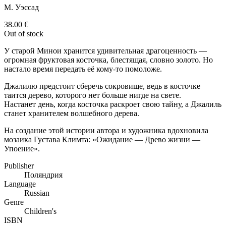
М. Уэссад
38.00
€
Out of stock
У старой Минои хранится удивительная драгоценность —
огромная фруктовая косточка, блестящая, словно золото. Но
настало время передать её кому-то помоложе.
Джалилю предстоит сберечь сокровище, ведь в косточке
таится дерево, которого нет больше нигде на свете.
Настанет день, когда косточка раскроет свою тайну, а Джалиль
станет хранителем волшебного дерева.
На создание этой истории автора и художника вдохновила
мозаика Густава Климта: «Ожидание — Древо жизни —
Упоение».
Publisher
Поляндрия
Language
Russian
Genre
Children's
ISBN