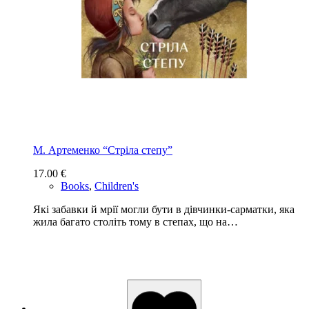
М. Артеменко “Стріла степу”
17.00
€
Books
,
Children's
Які забавки й мрії могли бути в дівчинки-сарматки, яка
жила багато століть тому в степах, що на…