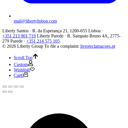
mail@libertylisbon.com
Liberty Santos · R. da Esperança 21, 1200-655 Lisboa ·
+351 213 901 719
Liberty Parede · R. Sampaio Bruno 4A, 2775-
279 Parede ·
+351 214 575 105
© 2026 Liberty Group
To file a complaint:
livroreclamacoes.pt
Scroll Top
Custom
Wishlist
0
Cart
0