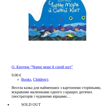
О. Кротюк “Чорне море й синій кит”
9.00
€
Books
,
Children's
Весела казка для найменших з картоннми сторінками,
яскравими малюнками одного з кращих дитячих
ілюстраторів і чудовими віршами…
SOLD OUT