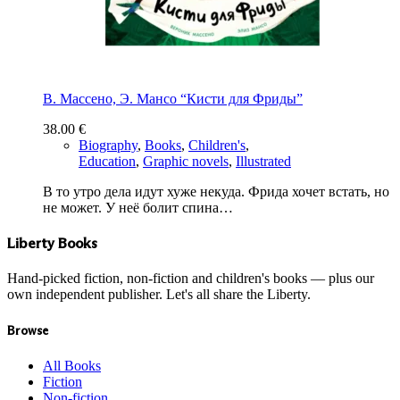
В. Массено, Э. Мансо “Кисти для Фриды”
38.00
€
Biography
,
Books
,
Children's
,
Education
,
Graphic novels
,
Illustrated
В то утро дела идут хуже некуда. Фрида хочет встать, но
не может. У неё болит спина…
Liberty Books
Hand-picked fiction, non-fiction and children's books — plus our
own independent publisher. Let's all share the Liberty.
Browse
All Books
Fiction
Non-fiction