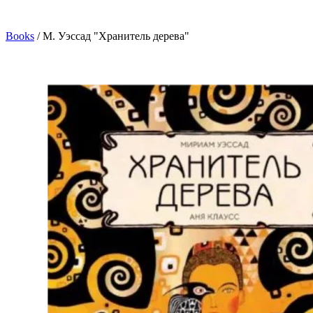
Books
/
М. Уэссад "Хранитель дерева"