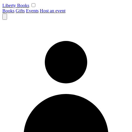
Skip
Liberty Books
to
Books
Gifts
Events
Host an event
content