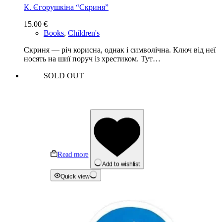
К. Єгорушкіна “Скриня”
15.00
€
Books
,
Children's
Скриня — річ корисна, однак і символічна. Ключ від неї
носять на шиї поруч із хрестиком. Тут…
SOLD OUT
Read more
Add to wishlist
Quick view