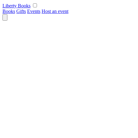
Skip
Liberty Books
to
Books
Gifts
Events
Host an event
content