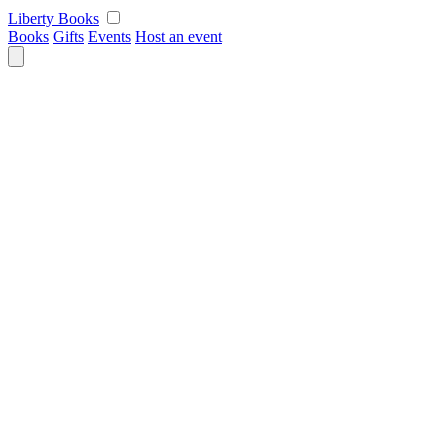
Skip
Liberty Books
to
Books
Gifts
Events
Host an event
content