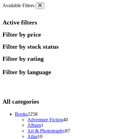
Skip
Available Filters
to
content
Active filters
Filter by price
Filter by stock status
Filter by rating
Filter by language
All categories
2258
Books
2258
products
40
Adventure Fiction
40
1
products
Album
1
product
87
Art & Photography
87
10
products
Atlas
10