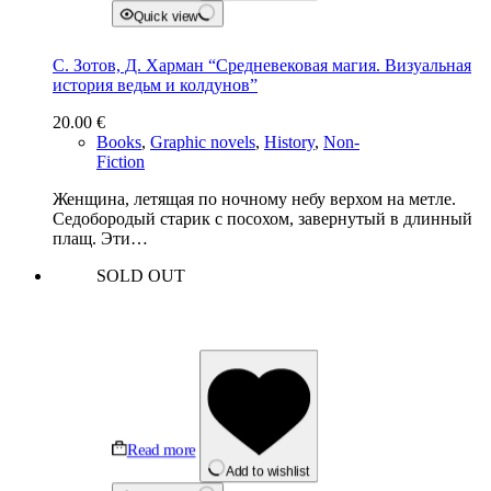
Quick view
С. Зотов, Д. Харман “Средневековая магия. Визуальная
история ведьм и колдунов”
20.00
€
Books
,
Graphic novels
,
History
,
Non-
Fiction
Женщина, летящая по ночному небу верхом на метле.
Седобородый старик с посохом, завернутый в длинный
плащ. Эти…
SOLD OUT
Read more
Add to wishlist