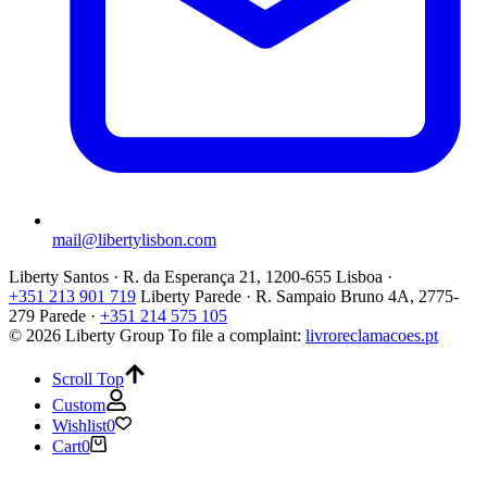
mail@libertylisbon.com
Liberty Santos · R. da Esperança 21, 1200-655 Lisboa ·
+351 213 901 719
Liberty Parede · R. Sampaio Bruno 4A, 2775-
279 Parede ·
+351 214 575 105
© 2026 Liberty Group
To file a complaint:
livroreclamacoes.pt
Scroll Top
Custom
Wishlist
0
Cart
0