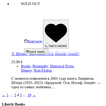
SOLD OUT
Read more
Add to wishlist
Quick view
Л. Штерн “Бродский: Ося, Иосиф, Joseph”
25.00
€
Books
,
Biography
,
Historical Prose
,
History
,
Non-Fiction
С момента появления в 2001 году книга Людмилы
Штерн (1935–2023) «Бродский: Ося, Иосиф, Joseph» —
одна из самых любимых…
←
1
…
3
4
5
…
18
→
Liberty Books