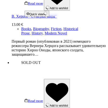
Read more
Add to wishlist
Quick view
В. Херцог “Сумерки мира”
13.00
€
Books
,
Biography
,
Fiction
,
Historical
Prose
,
History
,
Modern Novel
Первый роман (опубликован в 2021) немецкого
режиссера Вернера Херцога рассказывает удивительную
историю Хироо Оноды, японского солдата,
защищавшего…
SOLD OUT
Read more
Add to wishlist