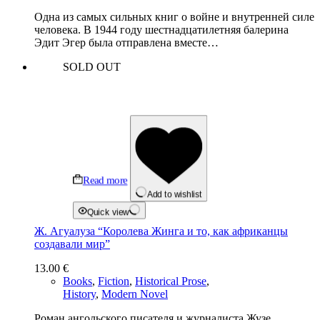
Одна из самых сильных книг о войне и внутренней силе
человека. В 1944 году шестнадцатилетняя балерина
Эдит Эгер была отправлена вместе…
SOLD OUT
Read more
Add to wishlist
Quick view
Ж. Агуалуза “Королева Жинга и то, как африканцы
создавали мир”
13.00
€
Books
,
Fiction
,
Historical Prose
,
History
,
Modern Novel
Роман ангольского писателя и журналиста Жузе