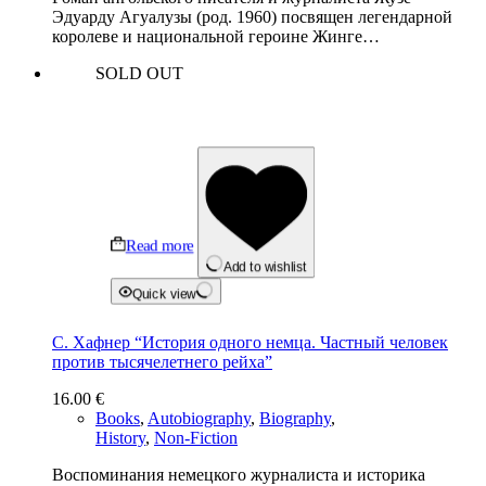
Эдуарду Агуалузы (pод. 1960) посвящен легендарной
королеве и национальной героине Жинге…
SOLD OUT
Read more
Add to wishlist
Quick view
С. Хафнер “История одного немца. Частный человек
против тысячелетнего рейха”
16.00
€
Books
,
Autobiography
,
Biography
,
History
,
Non-Fiction
Воспоминания немецкого журналиста и историка