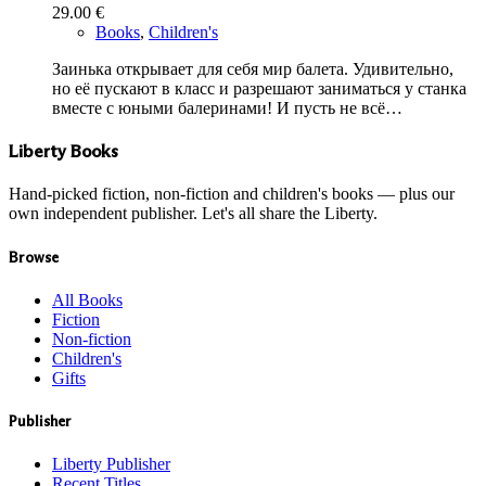
29.00
€
Books
,
Children's
Заинька открывает для себя мир балета. Удивительно,
но её пускают в класс и разрешают заниматься у станка
вместе с юными балеринами! И пусть не всё…
Liberty Books
Hand-picked fiction, non-fiction and children's books — plus our
own independent publisher. Let's all share the Liberty.
Browse
All Books
Fiction
Non-fiction
Children's
Gifts
Publisher
Liberty Publisher
Recent Titles