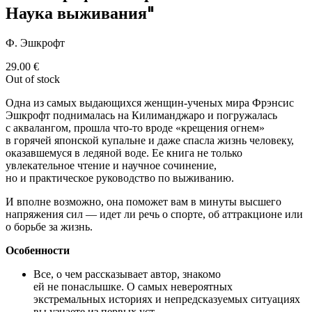
Наука выживания"
Ф. Эшкрофт
29.00
€
Out of stock
Одна из самых выдающихся женщин-ученых мира Фрэнсис
Эшкрофт поднималась на Килиманджаро и погружалась
с аквалангом, прошла что-то вроде «крещения огнем»
в горячей японской купальне и даже спасла жизнь человеку,
оказавшемуся в ледяной воде. Ее книга не только
увлекательное чтение и научное сочинение,
но и практическое руководство по выживанию.
И вполне возможно, она поможет вам в минуты высшего
напряжения сил — идет ли речь о спорте, об аттракционе или
о борьбе за жизнь.
Особенности
Все, о чем рассказывает автор, знакомо
ей не понаслышке. О самых невероятных
экстремальных историях и непредсказуемых ситуациях
вы узнаете из первых уст.