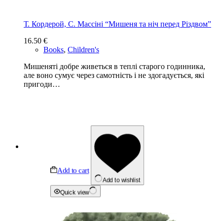
Т. Кордерой, С. Массіні “Мишеня та ніч перед Різдвом”
16.50
€
Books
,
Children's
Мишеняті добре живеться в теплі старого годинника,
але воно сумує через самотність і не здогадується, які
пригоди…
Add to cart
Add to wishlist
Quick view