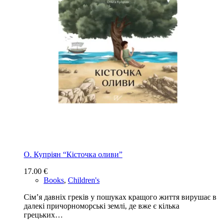
О. Купріян “Кісточка оливи”
17.00
€
Books
,
Children's
Сім’я давніх греків у пошуках кращого життя вирушає в
далекі причорноморські землі, де вже є кілька
грецьких…