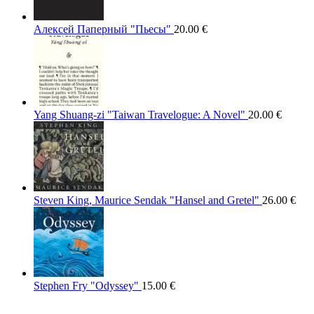
Алексей Паперный "Пьесы"
20.00
€
Yang Shuang-zi "Taiwan Travelogue: A Novel"
20.00
€
Steven King, Maurice Sendak "Hansel and Gretel"
26.00
€
Stephen Fry "Odyssey"
15.00
€