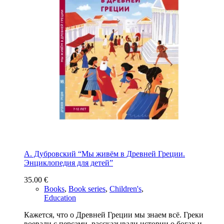
А. Дубровский “Мы живём в Древней Греции.
Энциклопедия для детей”
35.00
€
Books
,
Book series
,
Children's
,
Education
Кажется, что о Древней Греции мы знаем всё. Греки
воевали с персами, рассказывали истории о богах и…