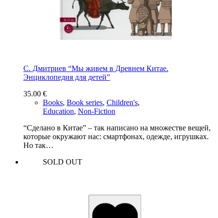
С. Дмитриев “Мы живем в Древнем Китае.
Энциклопедия для детей”
35.00
€
Books
,
Book series
,
Children's
,
Education
,
Non-Fiction
“Сделано в Китае” – так написано на множестве вещей,
которые окружают нас: смартфонах, одежде, игрушках.
Но так…
SOLD OUT