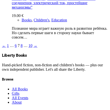
соединения, электрический ток, простейшие
механизмы”
19.00
€
Books
,
Children's
,
Education
Познание мира играет важную роль в развитии ребёнка.
Но сделать первые шаги в сторону науки бывает
совсем…
←
1
…
6
7
8
…
10
→
Liberty Books
Hand-picked fiction, non-fiction and children's books — plus our
own independent publisher. Let's all share the Liberty.
Browse
All Books
Gifts
All Events
About