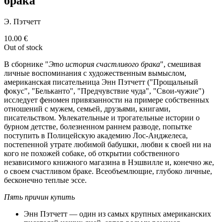
брака"
Э. Пэтчетт
10.00
€
Out of stock
В сборнике "
Это история счастливого брака
", смешивая
личные воспоминания с художественным вымыслом,
американская писательница Энн Пэтчетт ("Прощальный
фокус", "Бельканто", "Предчувствие чуда", "Свои-чужие")
исследует феномен привязанности на примере собственных
отношений с мужем, семьей, друзьями, книгами,
писательством. Увлекательные и трогательные истории о
бурном детстве, болезненном раннем разводе, попытке
поступить в Полицейскую академию Лос-Анджелеса,
постепенной утрате любимой бабушки, любви к своей ни на
кого не похожей собаке, об открытии собственного
независимого книжного магазина в Нэшвилле и, конечно же,
о своем счастливом браке. Всеобъемлющие, глубоко личные,
бесконечно теплые эссе.
Пять причин купить
Энн Пэтчетт — один из самых крупных американских