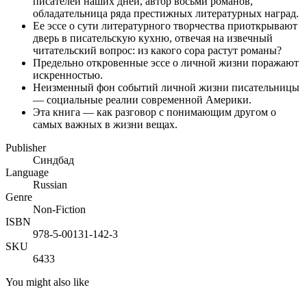
писателей наших дней, автор восьми романов,
обладательница ряда престижных литературных наград.
Ее эссе о сути литературного творчества приоткрывают
дверь в писательскую кухню, отвечая на извечный
читательский вопрос: из какого сора растут романы?
Предельно откровенные эссе о личной жизни поражают
искренностью.
Неизменный фон событий личной жизни писательницы
— социальные реалии современной Америки.
Эта книга — как разговор с понимающим другом о
самых важных в жизни вещах.
Publisher
Синдбад
Language
Russian
Genre
Non-Fiction
ISBN
978-5-00131-142-3
SKU
6433
You might also like