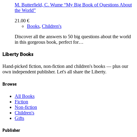
M. Butterfield, C. Wume “My Big Book of Questions About
the World”
21.00
€
Books
,
Children's
Discover all the answers to 50 big questions about the world
in this gorgeous book, perfect for…
Liberty Books
Hand-picked fiction, non-fiction and children's books — plus our
own independent publisher. Let's all share the Liberty.
Browse
All Books
Fiction
Non-fiction
Children's
Gifts
Publisher