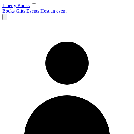
Skip
Liberty Books
to
Books
Gifts
Events
Host an event
content