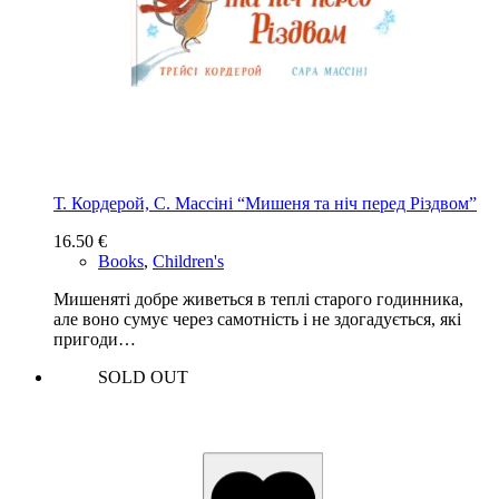
Т. Кордерой, С. Массіні “Мишеня та ніч перед Різдвом”
16.50
€
Books
,
Children's
Мишеняті добре живеться в теплі старого годинника,
але воно сумує через самотність і не здогадується, які
пригоди…
SOLD OUT