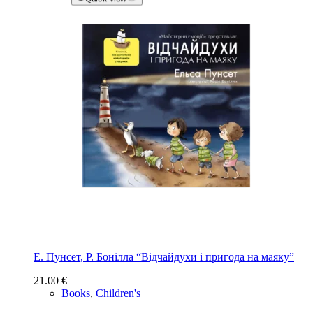
Е. Пунсет, Р. Бонілла “Відчайдухи і пригода на маяку”
21.00
€
Books
,
Children's