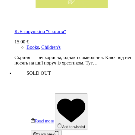
К. Єгорушкіна “Скриня”
15.00
€
Books
,
Children's
Скриня — річ корисна, однак і символічна. Ключ від неї
носять на шиї поруч із хрестиком. Тут…
SOLD OUT
Read more
Add to wishlist
Quick view