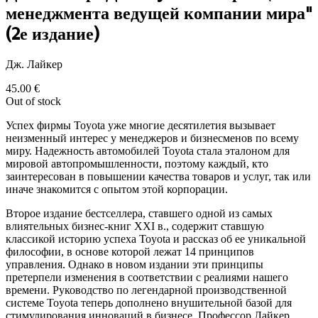
менеджмента ведущей компании мира"
(2е издание)
Дж. Лайкер
45.00
€
Out of stock
Успех фирмы Toyota уже многие десятилетия вызывает
неизменный интерес у менеджеров и бизнесменов по всему
миру. Надежность автомобилей Toyota стала эталоном для
мировой автопромышленности, поэтому каждый, кто
заинтересован в повышении качества товаров и услуг, так или
иначе знакомится с опытом этой корпорации.
Второе издание бестселлера, ставшего одной из самых
влиятельных бизнес-книг XXI в., содержит ставшую
классикой историю успеха Toyota и рассказ об ее уникальной
философии, в основе которой лежат 14 принципов
управления. Однако в новом издании эти принципы
претерпели изменения в соответствии с реалиями нашего
времени. Руководство по легендарной производственной
системе Toyota теперь дополнено внушительной базой для
стимулирования инноваций в бизнесе. Профессор Лайкер