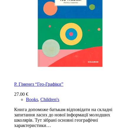
Р. Гіменез “Гео-Графіки”
27.00
€
Books
,
Children's
Книга допоможе батькам відповідати на складні
запитання ласих до нової інформації молодших
школярів. Тут зібрані основні географічні
характеристики…