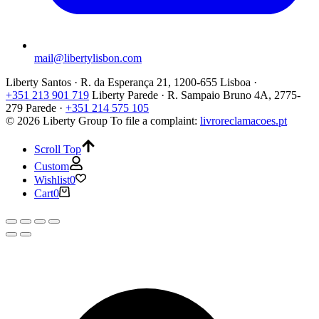
mail@libertylisbon.com
Liberty Santos · R. da Esperança 21, 1200-655 Lisboa ·
+351 213 901 719
Liberty Parede · R. Sampaio Bruno 4A, 2775-
279 Parede ·
+351 214 575 105
© 2026 Liberty Group
To file a complaint:
livroreclamacoes.pt
Scroll Top
Custom
Wishlist
0
Cart
0