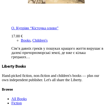
О. Купріян “Кісточка оливи”
17.00
€
Books
,
Children's
Сім’я давніх греків у пошуках кращого життя вирушає в
далекі причорноморські землі, де вже є кілька
грецьких…
Liberty Books
Hand-picked fiction, non-fiction and children's books — plus our
own independent publisher. Let's all share the Liberty.
Browse
All Books
Fiction