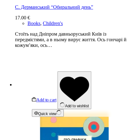
С. Дерманський “Обиральний день”
17.00
€
Books
,
Children's
Стоїть над Дніпром давньоруський Київ із
передмістями, а в ньому вирує життя. Ось гончарі й
кожум’яки, ось…
Add to cart
Add to wishlist
Quick view