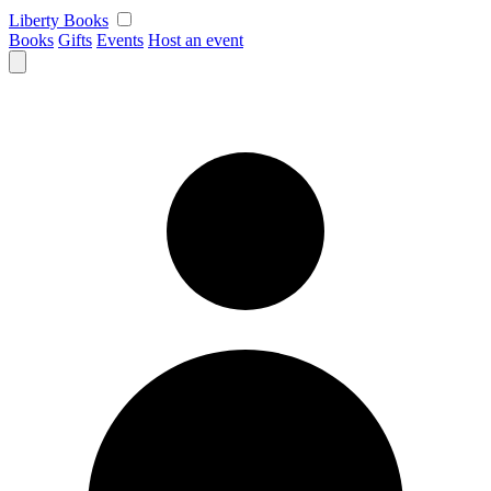
Skip
Liberty Books
to
Books
Gifts
Events
Host an event
content