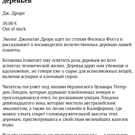
деревьев"
Дж. Дрори
39.00
€
Out of stock
Эколог Джонатан Дрори идет по стопам Филеаса Фогга и
рассказывает о восьмидесяти величественных деревьях нашей
планеты.
Ботаника помогает ему осветить роль деревьев во всех
аспектах человеческой жизни. Деревья дарят нам убежище и
вдохновение, не говоря уже о сырье для всевозможных вещей,
включая аспирин и кленовый сироп.
Читатель погуляет под липами берлинского бульвара Унтер-
ден-Линден, которые дурманят влюбленных немцев и
проголодавшихся пчел, по роскошным улицам Лондона
девятнадцатого века, которые мостили австралийским
эвкалиптом, а также по лесам секвойи в Калифорнии, где
можно узнать секрет головокружительной высоты этих
деревьев, присмотревшись к свойствам мельчайших капелек
воды.
Все эти невероятные, но правдивые рассказы — с монахами,