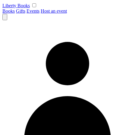
Skip
Liberty Books
to
Books
Gifts
Events
Host an event
content