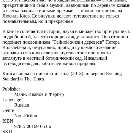
превратившими себя в мумии, лазающими по деревьям козами
и слегка радиоактивными орехами — проиллюстрировала
Люсиль Клер. Ее рисунки делают путешествие не только
познавательным, но и прекрасным.
В книге сочетаются история, наука и множество причудливых
подробностей, так что сюрпризы ждут каждого. Она отлично
подойдет поклонникам "Тайной жизни деревьев" Петера
Вольлебена и, безусловно, пробудит у каждого желание
отправиться в кругосветное путешествие или просто
заглянуть в местный ботанический сад. Идеальный
путеводитель для любителей живой природы.
Книга вошла в списки книг года (2018) по версии Evening
Standard и The Times.
Publisher
Манн, Иванов и Фербер
Language
Russian
Genre
Non-Fiction
ISBN
978-5-00169-663-6
SKU