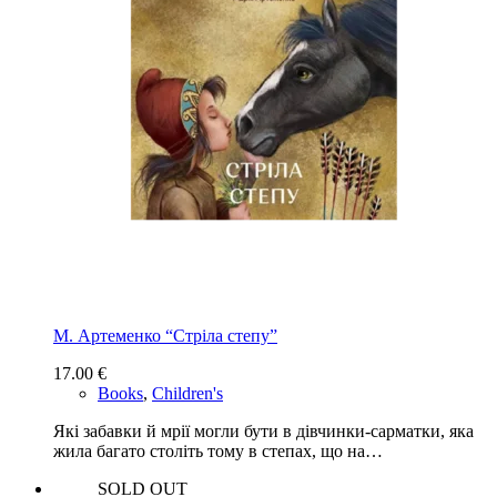
М. Артеменко “Стріла степу”
17.00
€
Books
,
Children's
Які забавки й мрії могли бути в дівчинки-сарматки, яка
жила багато століть тому в степах, що на…
SOLD OUT