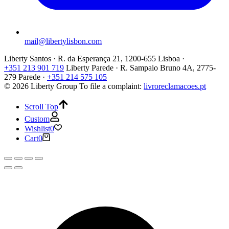
mail@libertylisbon.com
Liberty Santos · R. da Esperança 21, 1200-655 Lisboa ·
+351 213 901 719
Liberty Parede · R. Sampaio Bruno 4A, 2775-
279 Parede ·
+351 214 575 105
© 2026 Liberty Group
To file a complaint:
livroreclamacoes.pt
Scroll Top
Custom
Wishlist
0
Cart
0