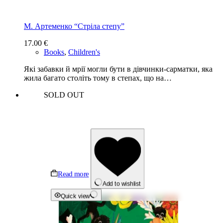
М. Артеменко “Стріла степу”
17.00
€
Books
,
Children's
Які забавки й мрії могли бути в дівчинки-сарматки, яка
жила багато століть тому в степах, що на…
SOLD OUT
Read more
Add to wishlist
Quick view