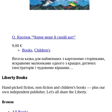
О. Кротюк “Чорне море й синій кит”
9.00
€
Books
,
Children's
Весела казка для найменших з картоннми сторінками,
яскравими малюнками одного з кращих дитячих
ілюстраторів і чудовими віршами…
Liberty Books
Hand-picked fiction, non-fiction and children's books — plus our
own independent publisher. Let's all share the Liberty.
Browse
All Books