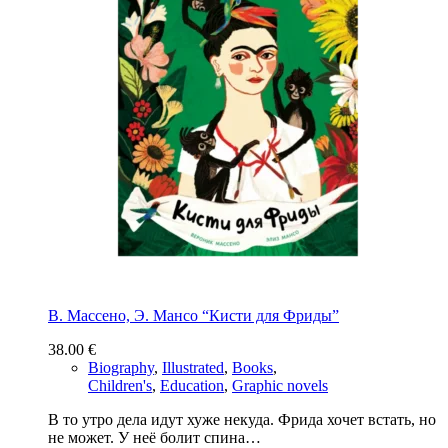
В. Массено, Э. Мансо “Кисти для Фриды”
38.00
€
Biography
,
Illustrated
,
Books
,
Children's
,
Education
,
Graphic novels
В то утро дела идут хуже некуда. Фрида хочет встать, но
не может. У неё болит спина…