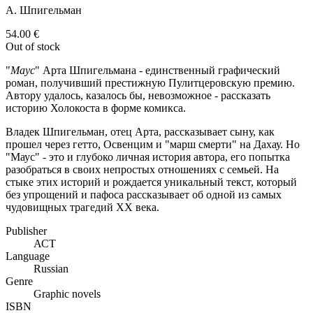
А. Шпигельман
54.00
€
Out of stock
"
Маус
" Арта Шпигельмана - единственный графический
роман, получивший престижную Пулитцеровскую премию.
Автору удалось, казалось бы, невозможное - рассказать
историю Холокоста в форме комикса.
Владек Шпигельман, отец Арта, рассказывает сыну, как
прошел через гетто, Освенцим и "марш смерти" на Дахау. Но
"Маус" - это и глубоко личная история автора, его попытка
разобраться в своих непростых отношениях с семьей. На
стыке этих историй и рождается уникальный текст, который
без упрощений и пафоса рассказывает об одной из самых
чудовищных трагедий ХХ века.
Publisher
АСТ
Language
Russian
Genre
Graphic novels
ISBN