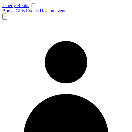
Skip
Liberty Books
to
Books
Gifts
Events
Host an event
content