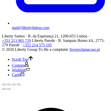
mail@libertylisbon.com
Liberty Santos · R. da Esperança 21, 1200-655 Lisboa ·
+351 213 901 719
Liberty Parede · R. Sampaio Bruno 4A, 2775-
279 Parede ·
+351 214 575 105
© 2026 Liberty Group
To file a complaint:
livroreclamacoes.pt
Scroll Top
Custom
Wishlist
0
Cart
0