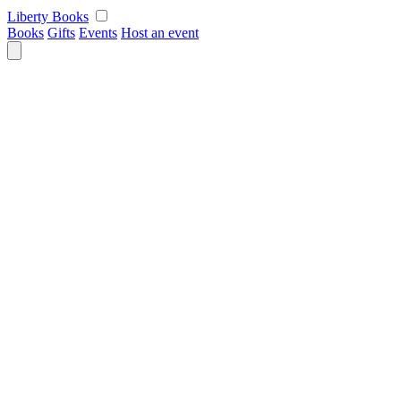
Skip
Liberty Books
to
Books
Gifts
Events
Host an event
content