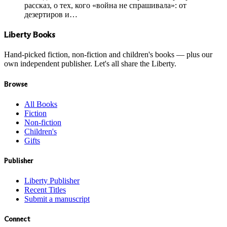
рассказ, о тех, кого «война не спрашивала»: от
дезертиров и…
Liberty Books
Hand-picked fiction, non-fiction and children's books — plus our
own independent publisher. Let's all share the Liberty.
Browse
All Books
Fiction
Non-fiction
Children's
Gifts
Publisher
Liberty Publisher
Recent Titles
Submit a manuscript
Connect