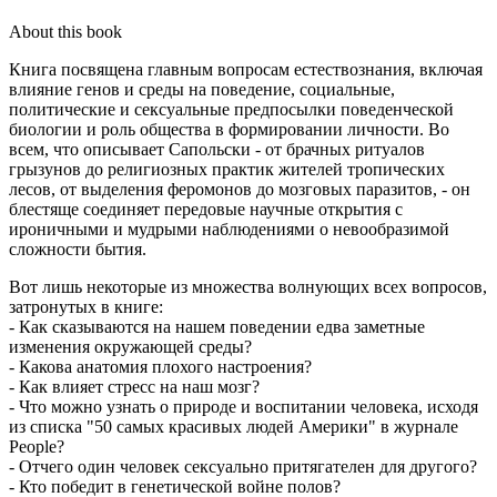
About this book
Книга посвящена главным вопросам естествознания, включая
влияние генов и среды на поведение, социальные,
политические и сексуальные предпосылки поведенческой
биологии и роль общества в формировании личности. Во
всем, что описывает Сапольски - от брачных ритуалов
грызунов до религиозных практик жителей тропических
лесов, от выделения феромонов до мозговых паразитов, - он
блестяще соединяет передовые научные открытия с
ироничными и мудрыми наблюдениями о невообразимой
сложности бытия.
Вот лишь некоторые из множества волнующих всех вопросов,
затронутых в книге:
- Как сказываются на нашем поведении едва заметные
изменения окружающей среды?
- Какова анатомия плохого настроения?
- Как влияет стресс на наш мозг?
- Что можно узнать о природе и воспитании человека, исходя
из списка "50 самых красивых людей Америки" в журнале
People?
- Отчего один человек сексуально притягателен для другого?
- Кто победит в генетической войне полов?