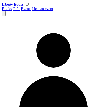
Skip
Liberty Books
to
Books
Gifts
Events
Host an event
content