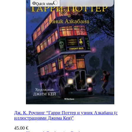
Quick view
Дж. К. Роулинг “Гарри Поттер и узник Азкабана (с
иллюстрациями Джима Кея)”
45.00
€