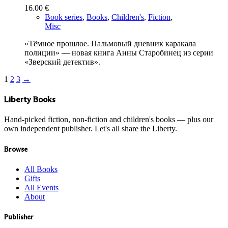
16.00
€
Book series
,
Books
,
Children's
,
Fiction
,
Misc
«Тёмное прошлое. Пальмовый дневник каракала
полиции» — новая книга Анны Старобинец из серии
«Зверский детектив».
1
2
3
→
Liberty Books
Hand-picked fiction, non-fiction and children's books — plus our
own independent publisher. Let's all share the Liberty.
Browse
All Books
Gifts
All Events
About
Publisher