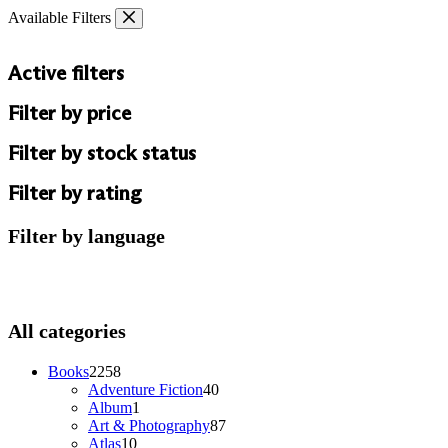
Skip
Available Filters
to
content
Active filters
Filter by price
Filter by stock status
Filter by rating
Filter by language
All categories
2258
Books
2258
products
40
Adventure Fiction
40
1
products
Album
1
product
87
Art & Photography
87
10
products
Atlas
10