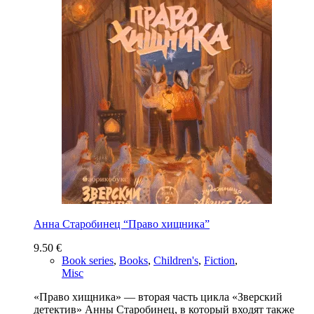
Анна Старобинец “Право хищника”
9.50
€
Book series
,
Books
,
Children's
,
Fiction
,
Misc
«Право хищника» — вторая часть цикла «Зверский
детектив» Анны Старобинец, в который входят также