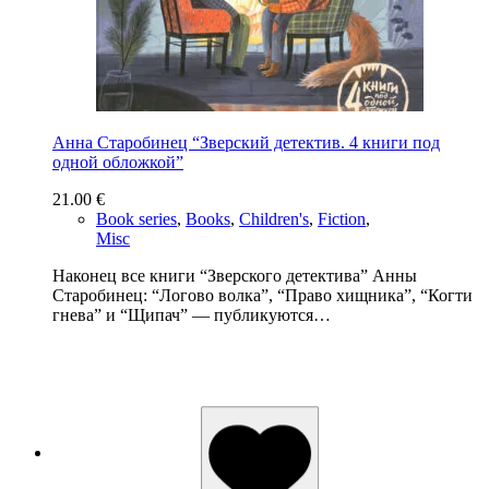
Анна Старобинец “Зверский детектив. 4 книги под
одной обложкой”
21.00
€
Book series
,
Books
,
Children's
,
Fiction
,
Misc
Наконец все книги “Зверского детектива” Анны
Старобинец: “Логово волка”, “Право хищника”, “Когти
гнева” и “Щипач” — публикуются…