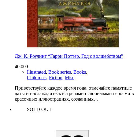
Дж. К. Роулинг “Гарри Поттер. Год с волшебством”
40.00
€
Illustrated
,
Book series
,
Books
,
Children's
,
Fiction
,
Misc
Приветствуйте каждое время года, отмечайте памятные
даты и наслаждайтесь встречами с любимыми героями в
красочных иллюстрациях, созданных…
SOLD OUT