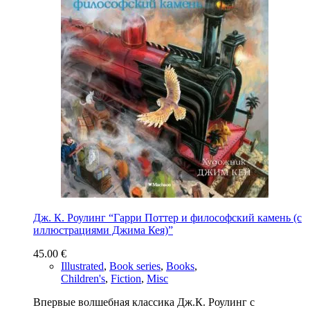
Дж. К. Роулинг “Гарри Поттер и философский камень (с
иллюстрациями Джима Кея)”
45.00
€
Illustrated
,
Book series
,
Books
,
Children's
,
Fiction
,
Misc
Впервые волшебная классика Дж.К. Роулинг с