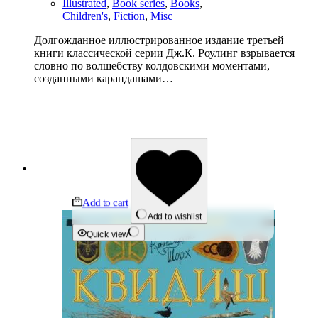
Illustrated
,
Book series
,
Books
,
Children's
,
Fiction
,
Misc
Долгожданное иллюстрированное издание третьей
книги классической серии Дж.К. Роулинг взрывается
словно по волшебству колдовскими моментами,
созданными карандашами…
Add to cart
Add to wishlist
Quick view