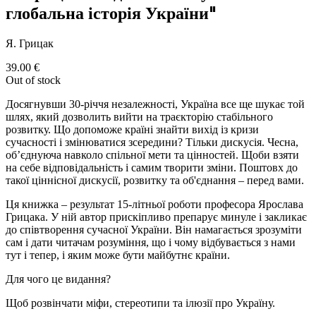
глобальна історія України"
Я. Грицак
39.00
€
Out of stock
Досягнувши 30-річчя незалежності, Україна все ще шукає той
шлях, який дозволить вийти на траєкторію стабільного
розвитку. Що допоможе країні знайти вихід із кризи
сучасності і змінюватися зсередини? Тільки дискусія. Чесна,
об’єднуюча навколо спільної мети та цінностей. Щоби взяти
на себе відповідальність і самим творити зміни. Поштовх до
такої ціннісної дискусії, розвитку та об'єднання – перед вами.
Ця книжка – результат 15-літньої роботи професора Ярослава
Грицака. У ній автор прискіпливо препарує минуле і закликає
до співтворення сучасної України. Він намагається зрозуміти
сам і дати читачам розуміння, що і чому відбувається з нами
тут і тепер, і яким може бути майбутнє країни.
Для чого це видання?
Щоб розвінчати міфи, стереотипи та ілюзії про Україну.