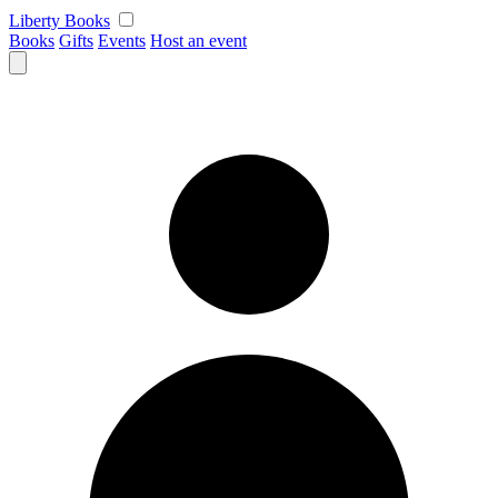
Skip
Liberty Books
to
Books
Gifts
Events
Host an event
content