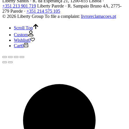
Liberty Santos · R. da Esperança 21, 1200-655 Lisboa ·
+351 213 901 719
Liberty Parede · R. Sampaio Bruno 4A, 2775-
279 Parede ·
+351 214 575 105
© 2026 Liberty Group
To file a complaint:
livroreclamacoes.pt
Scroll Top
Custom
Wishlist
0
Cart
0