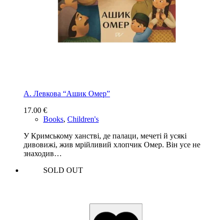
А. Левкова “Ашик Омер”
17.00
€
Books
,
Children's
У Кримському ханстві, де палаци, мечеті й усякі
дивовижі, жив мрійливий хлопчик Омер. Він усе не
знаходив…
SOLD OUT