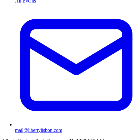
All Events
mail@libertylisbon.com