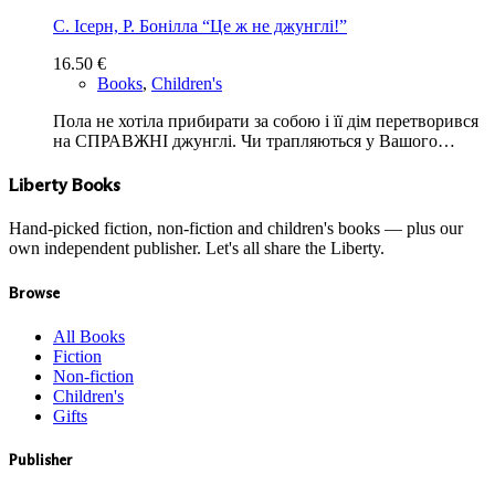
С. Ісерн, Р. Бонілла “Це ж не джунглі!”
16.50
€
Books
,
Children's
Пола не хотіла прибирати за собою і її дім перетворився
на СПРАВЖНІ джунглі. Чи трапляються у Вашого…
Liberty Books
Hand-picked fiction, non-fiction and children's books — plus our
own independent publisher. Let's all share the Liberty.
Browse
All Books
Fiction
Non-fiction
Children's
Gifts
Publisher