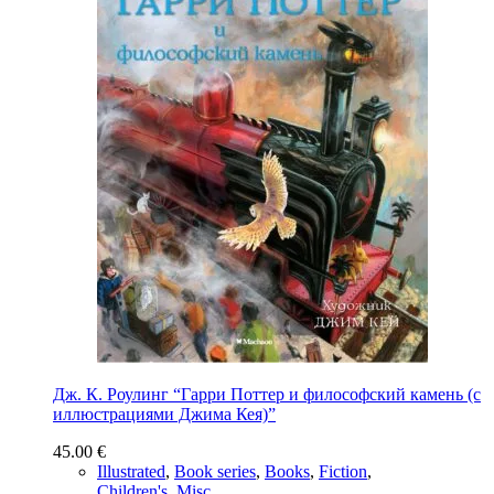
Дж. К. Роулинг “Гарри Поттер и философский камень (с
иллюстрациями Джима Кея)”
45.00
€
Illustrated
,
Book series
,
Books
,
Fiction
,
Children's
,
Misc