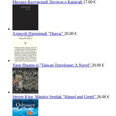
Михаил Калужский Легенда о Карагай
17.00
€
Алексей Паперный "Пьесы"
20.00
€
Yang Shuang-zi "Taiwan Travelogue: A Novel"
20.00
€
Steven King, Maurice Sendak "Hansel and Gretel"
26.00
€