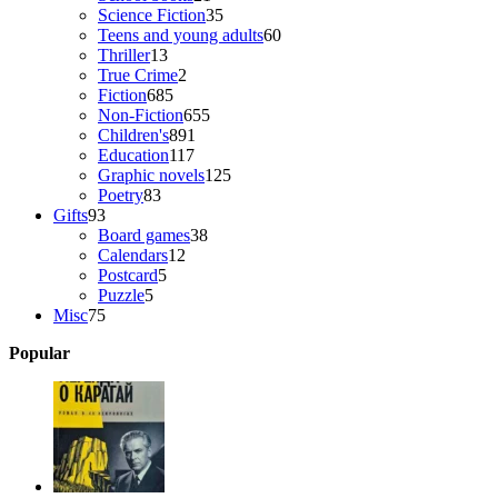
products
35
Science Fiction
35
products
60
Teens and young adults
60
13
products
Thriller
13
products
2
True Crime
2
685
products
Fiction
685
products
655
Non-Fiction
655
891
products
Children's
891
117
products
Education
117
products
125
Graphic novels
125
83
products
Poetry
83
93
products
Gifts
93
products
38
Board games
38
12
products
Calendars
12
5
products
Postcard
5
5
products
Puzzle
5
75
products
Misc
75
products
Popular