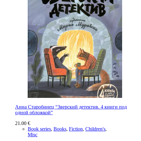
Анна Старобинец “Зверский детектив. 4 книги под
одной обложкой”
21.00
€
Book series
,
Books
,
Fiction
,
Children's
,
Misc