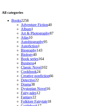
All categories
2258
Books
2258
products
40
Adventure Fiction
40
1
products
Album
1
product
87
Art & Photography
87
10
products
Atlas
10
products
95
Autobiography
95
1
products
Autofiction
1
product
143
Biography
143
40
products
Biology
40
products
164
Book series
164
4
products
Business
4
products
102
Classic Novel
102
24
products
Cookbook
24
products
66
Creative nonfiction
66
22
products
Detective
22
38
products
Drama
38
products
16
Dystopian Novel
16
12
products
Fairy-tales
12
22
products
Fantasy
22
products
18
Folklore Fairytale
18
17
products
Guidebook
17