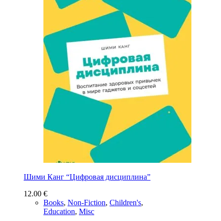
Шими Канг “Цифровая дисциплина”
12.00
€
Books
,
Non-Fiction
,
Children's
,
Education
,
Misc