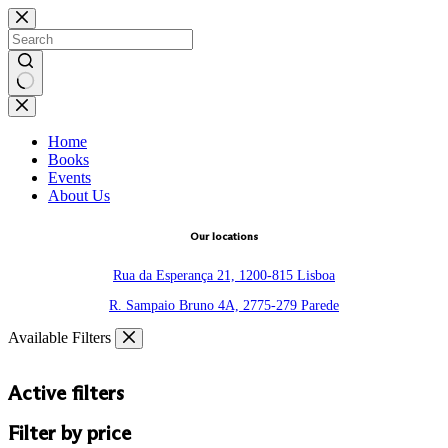
Skip
to
content
No
results
Home
Books
Events
About Us
Our locations
Rua da Esperança 21, 1200-815 Lisboa
R. Sampaio Bruno 4A, 2775-279 Parede
Available Filters
Active filters
Filter by price