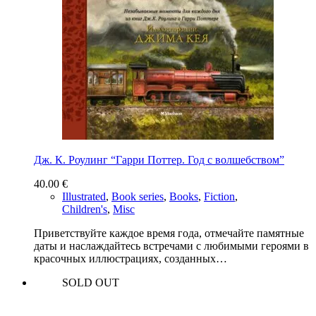
Дж. К. Роулинг “Гарри Поттер. Год с волшебством”
40.00
€
Illustrated
,
Book series
,
Books
,
Fiction
,
Children's
,
Misc
Приветствуйте каждое время года, отмечайте памятные
даты и наслаждайтесь встречами с любимыми героями в
красочных иллюстрациях, созданных…
SOLD OUT