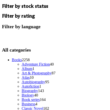
Filter by stock status
Filter by rating
Filter by language
All categories
2258
Books
2258
products
40
Adventure Fiction
40
1
products
Album
1
product
87
Art & Photography
87
10
products
Atlas
10
products
95
Autobiography
95
1
products
Autofiction
1
product
143
Biography
143
40
products
Biology
40
products
164
Book series
164
4
products
Business
4
products
102
Classic Novel
102