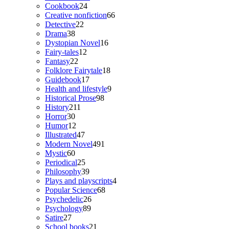
24
products
Cookbook
24
products
66
Creative nonfiction
66
22
products
Detective
22
38
products
Drama
38
products
16
Dystopian Novel
16
12
products
Fairy-tales
12
22
products
Fantasy
22
products
18
Folklore Fairytale
18
17
products
Guidebook
17
products
9
Health and lifestyle
9
98
products
Historical Prose
98
211
products
History
211
30
products
Horror
30
products
12
Humor
12
products
47
Illustrated
47
products
491
Modern Novel
491
60
products
Mystic
60
products
25
Periodical
25
products
39
Philosophy
39
products
4
Plays and playscripts
4
68
products
Popular Science
68
26
products
Psychedelic
26
89
products
Psychology
89
27
products
Satire
27
products
21
School books
21