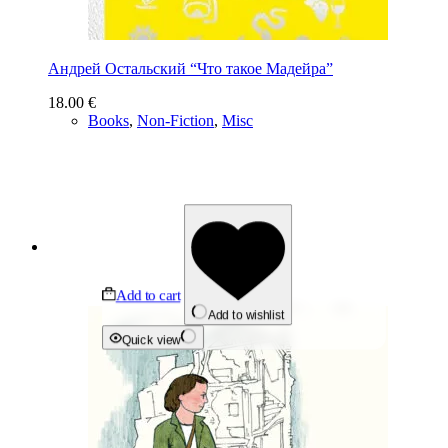
Андрей Остальский “Что такое Мадейра”
18.00
€
Books
,
Non-Fiction
,
Misc
Add to cart
Add to wishlist
Quick view