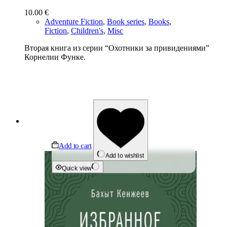
10.00
€
Adventure Fiction
,
Book series
,
Books
,
Fiction
,
Children's
,
Misc
Вторая книга из серии “Охотники за привидениями”
Корнелии Функе.
Add to cart
Add to wishlist
Quick view