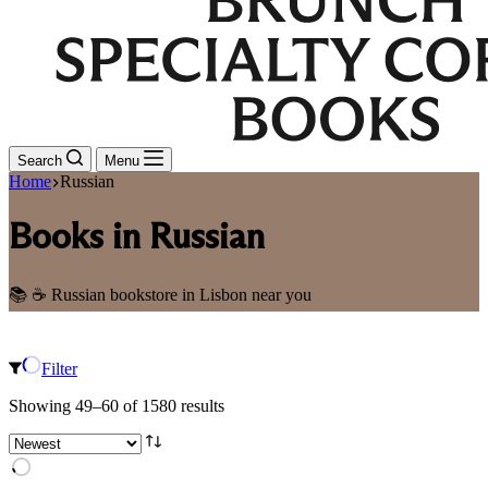
Search
Menu
Home
Russian
Books in Russian
📚 ☕ Russian bookstore in Lisbon near you
Filter
Sorted
Showing 49–60 of 1580 results
by
latest