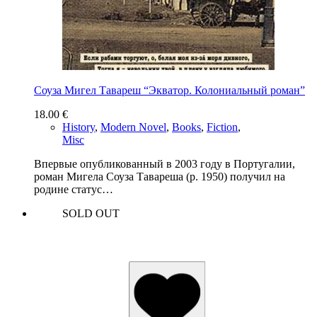
Соуза Мигел Тавареш “Экватор. Колониальный роман”
18.00
€
History
,
Modern Novel
,
Books
,
Fiction
,
Misc
Впервые опубликованный в 2003 году в Португалии,
роман Мигела Соуза Тавареша (р. 1950) получил на
родине статус…
SOLD OUT