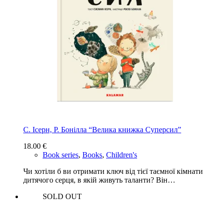
С. Ісерн, Р. Бонiлла “Велика книжка Суперсил”
18.00
€
Book series
,
Books
,
Children's
Чи хотіли б ви отримати ключ від тієї таємної кімнати
дитячого серця, в якій живуть таланти? Він…
SOLD OUT