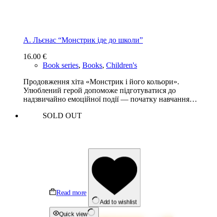
А. Льєнас “Монстрик іде до школи”
16.00
€
Book series
,
Books
,
Children's
Продовження хіта «Монстрик і його кольори».
Улюблений герой допоможе підготуватися до
надзвичайно емоційної події — початку навчання…
SOLD OUT
Read more
Add to wishlist
Quick view