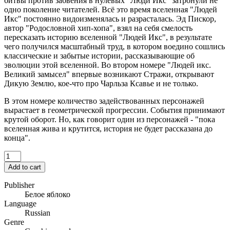
битвы против забвения в нулевых "Люди Икс" затронули не
одно поколение читателей. Всё это время вселенная "Людей
Икс" постоянно видоизменялась и разрасталась. Эд Пискор,
автор "Родословной хип-хопа", взял на себя смелость
пересказать историю вселенной "Людей Икс", в результате
чего получился масштабный труд, в котором воедино сошлись
классические и забытые истории, рассказывающие об
эволюции этой вселенной. Во втором номере "Людей икс.
Великий замысел" впервые возникают Стражи, открывают
Дикую Землю, кое-что про Чарльза Ксавье и не только.
В этом номере количество задействованных персонажей
вырастает в геометрической прогрессии. События принимают
крутой оборот. Но, как говорит один из персонажей - "пока
вселенная жива и крутится, история не будет рассказана до
конца".
Add to cart
Publisher
Белое яблоко
Language
Russian
Genre