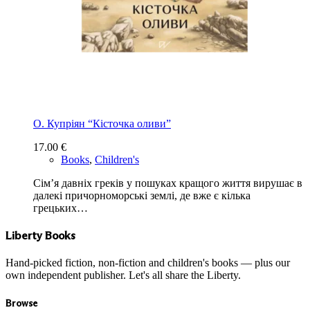
О. Купріян “Кісточка оливи”
17.00
€
Books
,
Children's
Сім’я давніх греків у пошуках кращого життя вирушає в
далекі причорноморські землі, де вже є кілька
грецьких…
Liberty Books
Hand-picked fiction, non-fiction and children's books — plus our
own independent publisher. Let's all share the Liberty.
Browse