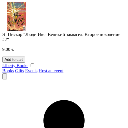
Skip
to
content
Э. Пискор “Люди Икс. Великий замысел. Второе поколение
#2”
9.00
€
Э.
Add to cart
Пискор
Liberty Books
"Люди
Books
Gifts
Events
Host an event
Икс.
Великий
замысел.
Второе
поколение
#2"
quantity