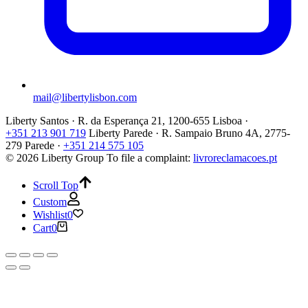
mail@libertylisbon.com
Liberty Santos · R. da Esperança 21, 1200-655 Lisboa ·
+351 213 901 719
Liberty Parede · R. Sampaio Bruno 4A, 2775-
279 Parede ·
+351 214 575 105
© 2026 Liberty Group
To file a complaint:
livroreclamacoes.pt
Scroll Top
Custom
Wishlist
0
Cart
0