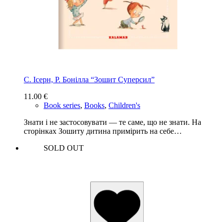
С. Ісерн, Р. Бонiлла “Зошит Суперсил”
11.00
€
Book series
,
Books
,
Children's
Знати і не застосовувати — те саме, що не знати. На
сторінках Зошиту дитина примірить на себе…
SOLD OUT