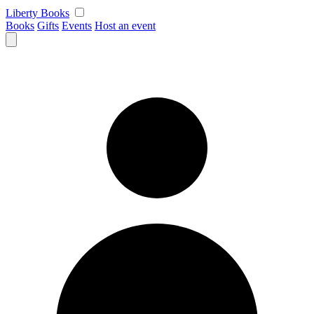
Skip
Liberty Books
to
Books
Gifts
Events
Host an event
content