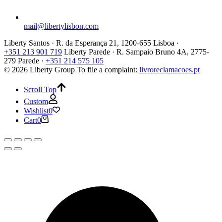
mail@libertylisbon.com
Liberty Santos · R. da Esperança 21, 1200-655 Lisboa ·
+351 213 901 719
Liberty Parede · R. Sampaio Bruno 4A, 2775-
279 Parede ·
+351 214 575 105
© 2026 Liberty Group
To file a complaint:
livroreclamacoes.pt
Scroll Top
Custom
Wishlist
0
Cart
0