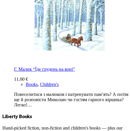
Г. Малик “Їде грудень на коні”
11.00
€
Books
,
Children's
Повеселитися з малюком і натренувати пам’ять? А потім
ще й розповісти Миколаю чи гостям гарного віршика?
Легко!…
Liberty Books
Hand-picked fiction, non-fiction and children's books — plus our