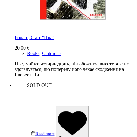
Роланд Сміт “Пiк”
20.00
€
Books
,
Children's
Піку майже чотирнадцять, він обожнює висоту, але не
здогадується, що попереду його чекає сходження на
Еверест. Чи…
SOLD OUT
Read more