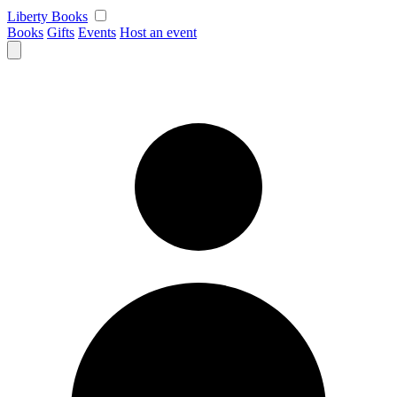
Skip
Liberty Books
to
Books
Gifts
Events
Host an event
content