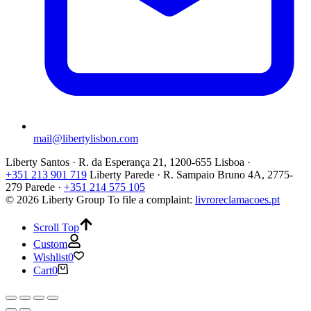
mail@libertylisbon.com
Liberty Santos · R. da Esperança 21, 1200-655 Lisboa ·
+351 213 901 719
Liberty Parede · R. Sampaio Bruno 4A, 2775-
279 Parede ·
+351 214 575 105
© 2026 Liberty Group
To file a complaint:
livroreclamacoes.pt
Scroll Top
Custom
Wishlist
0
Cart
0