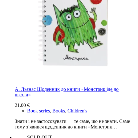
А. Льєнас Щоденник до книги «Монстрик іде до
школи»
21.00
€
Book series
,
Books
,
Children's
Знати і не застосовувати — те саме, що не знати. Саме
тому з’явився щоденник до книги «Монстрик…
SOLD OUT