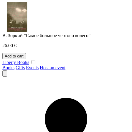
Skip
to
content
В. Зоркий “Самое большое чертово колесо”
26.00
€
В.
Add to cart
Зоркий
Liberty Books
"Самое
Books
Gifts
Events
Host an event
большое
чертово
колесо"
quantity