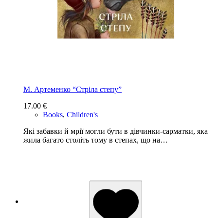
М. Артеменко “Стріла степу”
17.00
€
Books
,
Children's
Які забавки й мрії могли бути в дівчинки-сарматки, яка
жила багато століть тому в степах, що на…