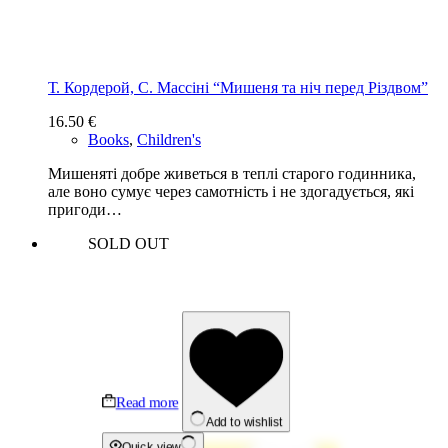
Т. Кордерой, С. Массіні “Мишеня та ніч перед Різдвом”
16.50
€
Books
,
Children's
Мишеняті добре живеться в теплі старого годинника,
але воно сумує через самотність і не здогадується, які
пригоди…
SOLD OUT
Read more
Add to wishlist
Quick view