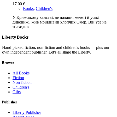
17.00
€
Books
,
Children's
У Кримському ханстві, де палаци, мечеті й усякі
дивовижі, жив мрійливий хлопчик Омер. Він усе не
знаходив…
Liberty Books
Hand-picked fiction, non-fiction and children's books — plus our
own independent publisher. Let's all share the Liberty.
Browse
All Books
Fiction
Non-fiction
Children's
Gifts
Publisher
Liberty Publisher