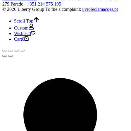
279 Parede ·
+351 214 575 105
© 2026 Liberty Group
To file a complaint:
livroreclamacoes.pt
Scroll Top
Custom
Wishlist
0
Cart
0