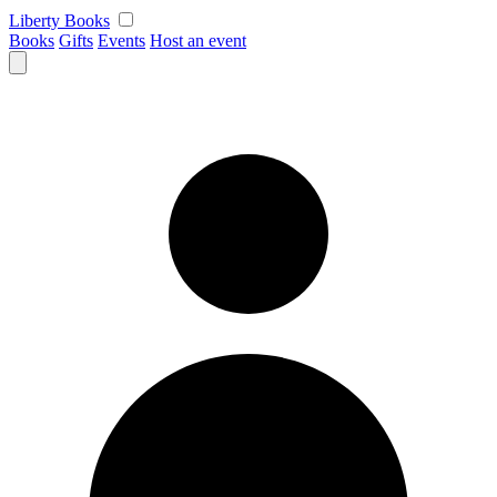
Skip
Liberty Books
to
Books
Gifts
Events
Host an event
content