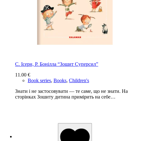
С. Ісерн, Р. Бонiлла “Зошит Суперсил”
11.00
€
Book series
,
Books
,
Children's
Знати і не застосовувати — те саме, що не знати. На
сторінках Зошиту дитина примірить на себе…