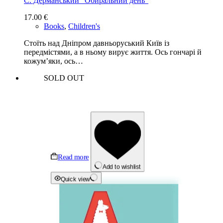
С. Дерманський “Обиральний день”
17.00
€
Books
,
Children's
Стоїть над Дніпром давньоруський Київ із
передмістями, а в ньому вирує життя. Ось гончарі й
кожум’яки, ось…
SOLD OUT
Read more
Add to wishlist
Quick view