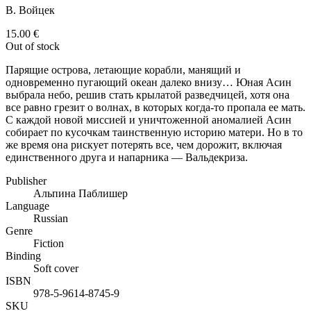
В. Войцек
15.00
€
Out of stock
Парящие острова, летающие корабли, манящий и
одновременно пугающий океан далеко внизу… Юная Асин
выбрала небо, решив стать крылатой разведчицей, хотя она
все равно грезит о волнах, в которых когда-то пропала ее мать.
С каждой новой миссией и уничтоженной аномалией Асин
собирает по кусочкам таинственную историю матери. Но в то
же время она рискует потерять все, чем дорожит, включая
единственного друга и напарника — Вальдекриза.
Publisher
Альпина Паблишер
Language
Russian
Genre
Fiction
Binding
Soft cover
ISBN
978-5-9614-8745-9
SKU