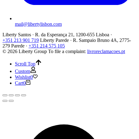
mail@libertylisbon.com
Liberty Santos · R. da Esperança 21, 1200-655 Lisboa ·
+351 213 901 719
Liberty Parede · R. Sampaio Bruno 4A, 2775-
279 Parede ·
+351 214 575 105
© 2026 Liberty Group
To file a complaint:
livroreclamacoes.pt
Scroll Top
Custom
Wishlist
0
Cart
0