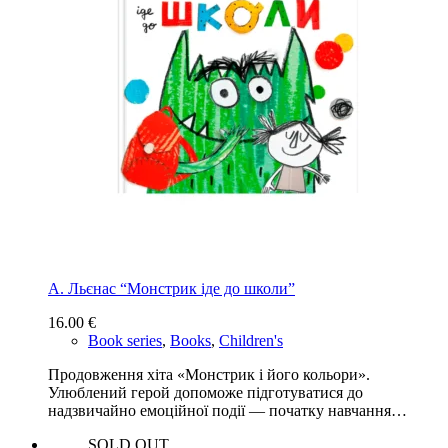
А. Льєнас “Монстрик іде до школи”
16.00
€
Book series
,
Books
,
Children's
Продовження хіта «Монстрик і його кольори».
Улюблений герой допоможе підготуватися до
надзвичайно емоційної події — початку навчання…
SOLD OUT