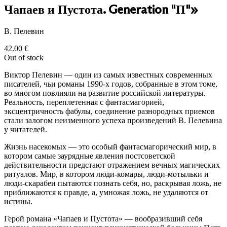
Чапаев и Пустота. Generation "П"»
В. Пелевин
42.00
€
Out of stock
Виктор Пелевин — один из самых известных современных
писателей, чьи романы 1990-х годов, собранные в этом томе,
во многом повлияли на развитие российской литературы.
Реальность, переплетенная с фантасмагорией,
эксцентричность фабулы, соединение разнородных приемов
стали залогом неизменного успеха произведений В. Пелевина
у читателей.
Жизнь насекомых — это особый фантасмагорический мир, в
котором самые заурядные явления постсоветской
действительности предстают отражением вечных магических
ритуалов. Мир, в котором люди-комары, люди-мотыльки и
люди-скарабеи пытаются познать себя, но, раскрывая ложь, не
приближаются к правде, а, умножая ложь, не удаляются от
истины.
Герой романа «Чапаев и Пустота» — вообразивший себя