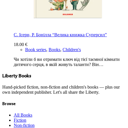
С. Ісерн, Р. Бонiлла “Велика книжка Суперсил”
18.00
€
Book series
,
Books
,
Children's
Чи хотіли б ви отримати ключ від тієї таємної кімнати
дитячого серця, в якій живуть таланти? Він…
Liberty Books
Hand-picked fiction, non-fiction and children's books — plus our
own independent publisher. Let's all share the Liberty.
Browse
All Books
Fiction
Non-fiction