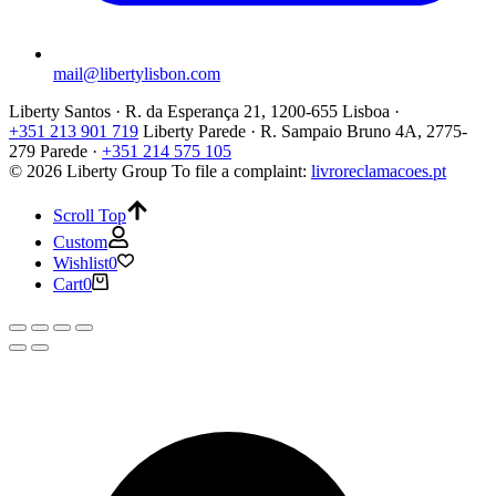
mail@libertylisbon.com
Liberty Santos · R. da Esperança 21, 1200-655 Lisboa ·
+351 213 901 719
Liberty Parede · R. Sampaio Bruno 4A, 2775-
279 Parede ·
+351 214 575 105
© 2026 Liberty Group
To file a complaint:
livroreclamacoes.pt
Scroll Top
Custom
Wishlist
0
Cart
0