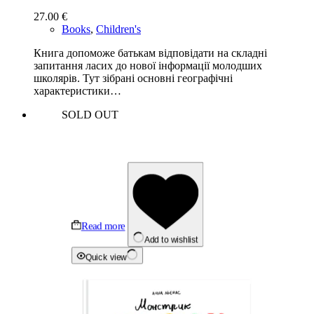
27.00
€
Books
,
Children's
Книга допоможе батькам відповідати на складні
запитання ласих до нової інформації молодших
школярів. Тут зібрані основні географічні
характеристики…
SOLD OUT
Read more
Add to wishlist
Quick view