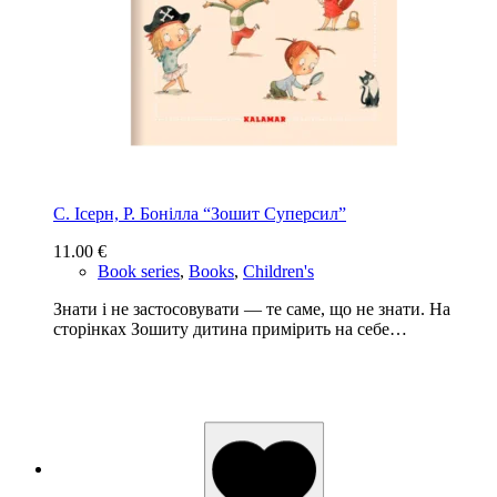
С. Ісерн, Р. Бонiлла “Зошит Суперсил”
11.00
€
Book series
,
Books
,
Children's
Знати і не застосовувати — те саме, що не знати. На
сторінках Зошиту дитина примірить на себе…