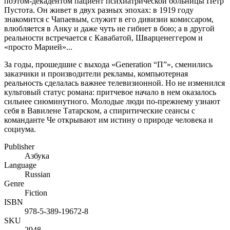
поэтом-декадентом пациент психиатрической больницы Петр
Пустота. Он живет в двух разных эпохах: в 1919 году
знакомится с Чапаевым, служит в его дивизии комиссаром,
влюбляется в Анку и даже чуть не гибнет в бою; а в другой
реальности встречается с Кавабатой, Шварценеггером и
«просто Марией»...
За годы, прошедшие с выхода «Generation “П”», сменились
заказчики и производители рекламы, компьютерная
реальность сделалась важнее телевизионной. Но не изменился
культовый статус романа: притчевое начало в нем оказалось
сильнее сиюминутного. Молодые люди по-прежнему узнают
себя в Вавилене Татарском, а спиритические сеансы с
команданте Че открывают им истину о природе человека и
социума.
Publisher
Азбука
Language
Russian
Genre
Fiction
ISBN
978-5-389-19672-8
SKU
2948