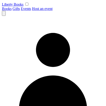
Skip
Liberty Books
to
Books
Gifts
Events
Host an event
content