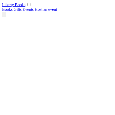
Skip
Liberty Books
to
Books
Gifts
Events
Host an event
content