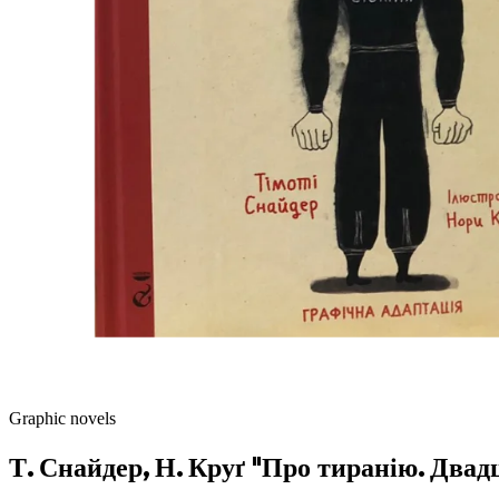
Graphic novels
Т. Снайдер, Н. Круґ "Про тиранію. Двад