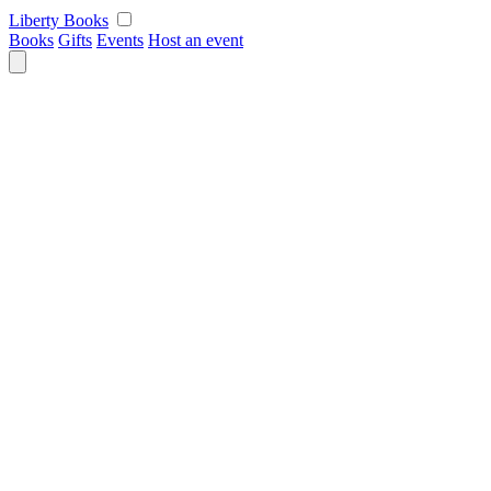
Skip
Liberty Books
to
Books
Gifts
Events
Host an event
content