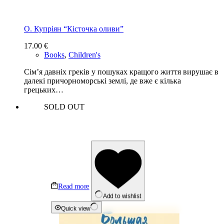
О. Купріян “Кісточка оливи”
17.00
€
Books
,
Children's
Сім’я давніх греків у пошуках кращого життя вирушає в
далекі причорноморські землі, де вже є кілька
грецьких…
SOLD OUT
Read more
Add to wishlist
Quick view