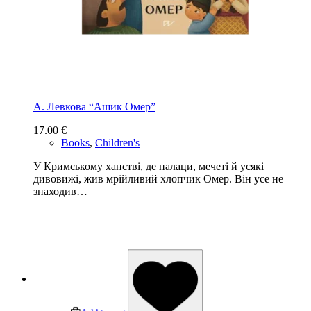
А. Левкова “Ашик Омер”
17.00
€
Books
,
Children's
У Кримському ханстві, де палаци, мечеті й усякі
дивовижі, жив мрійливий хлопчик Омер. Він усе не
знаходив…