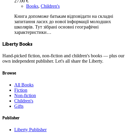
27.00
€
Books
,
Children's
Книга допоможе батькам відповідати на складні
запитання ласих до нової інформації молодших
школярів. Тут зібрані основні географічні
характеристики…
Liberty Books
Hand-picked fiction, non-fiction and children's books — plus our
own independent publisher. Let's all share the Liberty.
Browse
All Books
Fiction
Non-fiction
Children's
Gifts
Publisher
Liberty Publisher