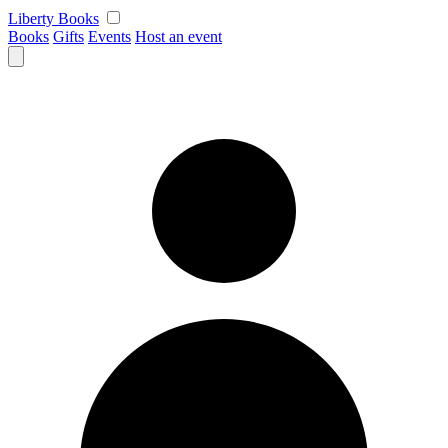
Skip
Liberty Books
to
Books
Gifts
Events
Host an event
content