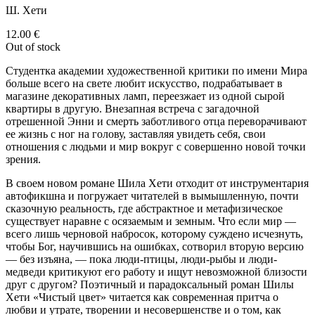
Ш. Хети
12.00
€
Out of stock
Студентка академии художественной критики по имени Мира
больше всего на свете любит искусство, подрабатывает в
магазине декоративных ламп, переезжает из одной сырой
квартиры в другую. Внезапная встреча с загадочной
отрешенной Энни и смерть заботливого отца переворачивают
ее жизнь с ног на голову, заставляя увидеть себя, свои
отношения с людьми и мир вокруг с совершенно новой точки
зрения.
В своем новом романе Шила Хети отходит от инструментария
автофикшна и погружает читателей в вымышленную, почти
сказочную реальность, где абстрактное и метафизическое
существует наравне с осязаемым и земным. Что если мир —
всего лишь черновой набросок, которому суждено исчезнуть,
чтобы Бог, научившись на ошибках, сотворил вторую версию
— без изъяна, — пока люди-птицы, люди-рыбы и люди-
медведи критикуют его работу и ищут невозможной близости
друг с другом? Поэтичный и парадоксальный роман Шилы
Хети «Чистый цвет» читается как современная притча о
любви и утрате, творении и несовершенстве и о том, как