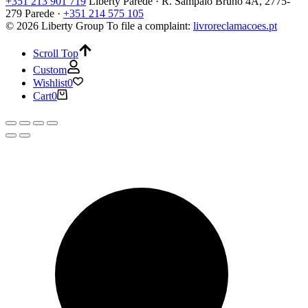
+351 213 901 719
Liberty Parede · R. Sampaio Bruno 4A, 2775-
279 Parede ·
+351 214 575 105
© 2026 Liberty Group
To file a complaint:
livroreclamacoes.pt
Scroll Top
Custom
Wishlist
0
Cart
0