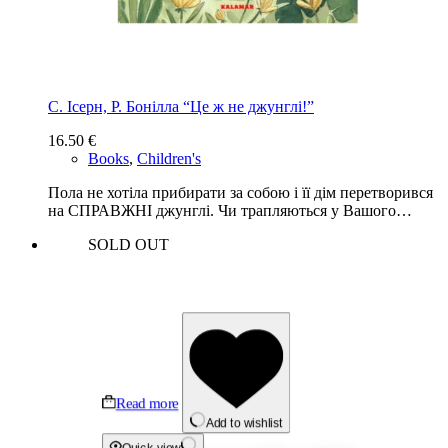
С. Ісерн, Р. Бонілла “Це ж не джунглі!”
16.50
€
Books
,
Children's
Пола не хотіла прибирати за собою і її дім перетворився
на СПРАВЖНІ джунглі. Чи трапляються у Вашого…
SOLD OUT
Read more
Add to wishlist