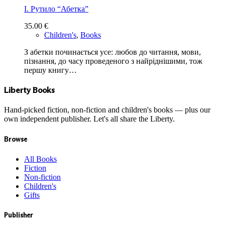
І. Рутило “Абетка”
35.00
€
Children's
,
Books
З абетки починається усе: любов до читання, мови,
пізнання, до часу проведеного з найріднішими, тож
першу книгу…
Liberty Books
Hand-picked fiction, non-fiction and children's books — plus our
own independent publisher. Let's all share the Liberty.
Browse
All Books
Fiction
Non-fiction
Children's
Gifts
Publisher