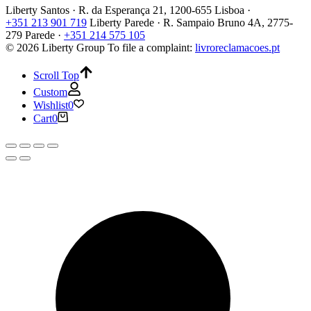
Liberty Santos · R. da Esperança 21, 1200-655 Lisboa ·
+351 213 901 719
Liberty Parede · R. Sampaio Bruno 4A, 2775-
279 Parede ·
+351 214 575 105
© 2026 Liberty Group
To file a complaint:
livroreclamacoes.pt
Scroll Top
Custom
Wishlist
0
Cart
0