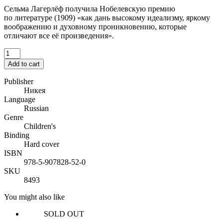
Сельма Лагерлёф получила Нобелевскую премию
по литературе (1909) «как дань высокому идеализму, яркому
воображению и духовному проникновению, которые
отличают все её произведения».
Add to cart
Publisher
Никея
Language
Russian
Genre
Children's
Binding
Hard cover
ISBN
978-5-907828-52-0
SKU
8493
You might also like
SOLD OUT