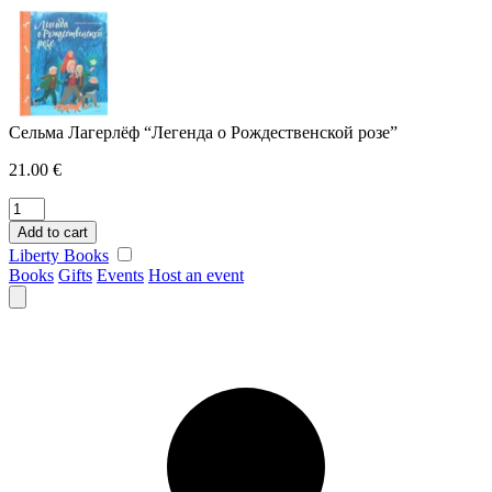
Skip
to
content
Сельма Лагерлёф “Легенда о Рождественской розе”
21.00
€
Сельма
Лагерлёф
Add to cart
"Легенда
Liberty Books
о
Books
Gifts
Events
Host an event
Рождественской
розе"
quantity