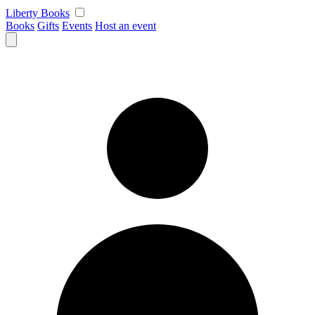
Skip
Liberty Books
to
Books
Gifts
Events
Host an event
content