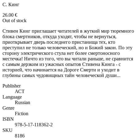
С. Кинг
26.00
€
Out of stock
Стивен Кинг приглашает читателей в жуткий мир тюремного
блока смертников, откуда уходят, чтобы не вернуться,
приоткрывает дверь последнего пристанища тех, кто
преступил не только человеческий, но и Божий закон. По эту
сторону электрического стула нет более смертоносного
местечка! Ничто из того, что вы читали раньше, не сравнится
с самым дерзким из ужасных опытов Стивена Кинга - с
историей, что начинается на Дороге Смерти и уходит в
глубины самых чудовищных тайн человеческой души...
Publisher
АСТ
Language
Russian
Genre
Fiction
ISBN
978-5-17-118362-2
SKU
8186