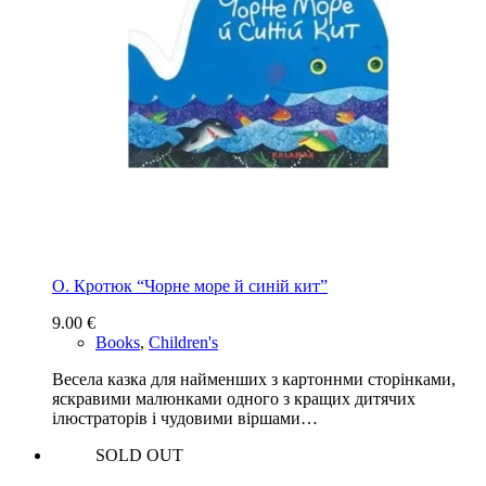
О. Кротюк “Чорне море й синій кит”
9.00
€
Books
,
Children's
Весела казка для найменших з картоннми сторінками,
яскравими малюнками одного з кращих дитячих
ілюстраторів і чудовими віршами…
SOLD OUT