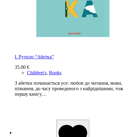
І. Рутило “Абетка”
35.00
€
Children's
,
Books
З абетки починається усе: любов до читання, мови,
пізнання, до часу проведеного з найріднішими, тож
першу книгу…