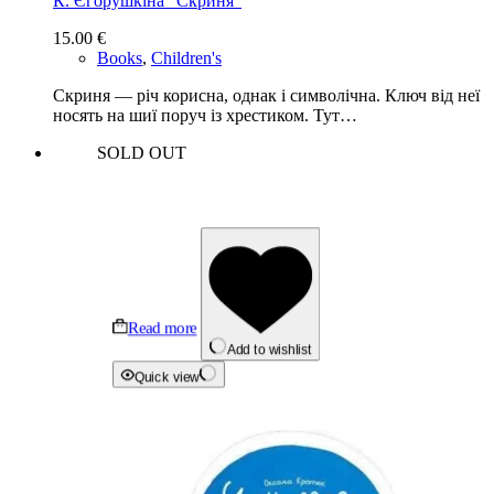
К. Єгорушкіна “Скриня”
15.00
€
Books
,
Children's
Скриня — річ корисна, однак і символічна. Ключ від неї
носять на шиї поруч із хрестиком. Тут…
SOLD OUT
Read more
Add to wishlist
Quick view