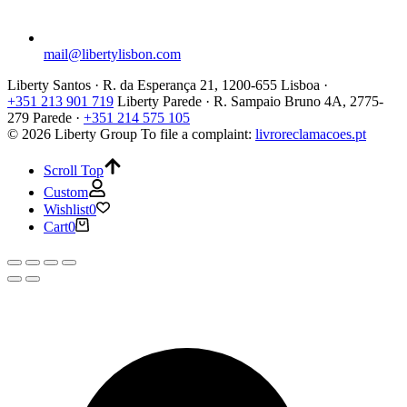
mail@libertylisbon.com
Liberty Santos · R. da Esperança 21, 1200-655 Lisboa ·
+351 213 901 719
Liberty Parede · R. Sampaio Bruno 4A, 2775-
279 Parede ·
+351 214 575 105
© 2026 Liberty Group
To file a complaint:
livroreclamacoes.pt
Scroll Top
Custom
Wishlist
0
Cart
0