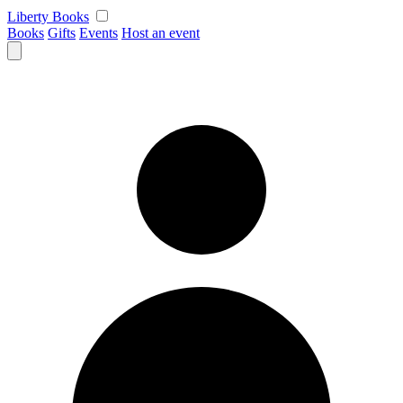
Skip
Liberty Books
to
Books
Gifts
Events
Host an event
content