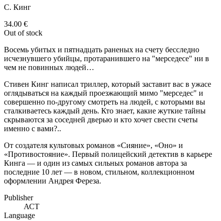
С. Кинг
34.00
€
Out of stock
Восемь убитых и пятнадцать раненых на счету бесследно
исчезнувшего убийцы, протаранившего на "мерседесе" ни в
чем не повинных людей…
Стивен Кинг написал триллер, который заставит вас в ужасе
оглядываться на каждый проезжающий мимо "мерседес" и
совершенно по-другому смотреть на людей, с которыми вы
сталкиваетесь каждый день. Кто знает, какие жуткие тайны
скрываются за соседней дверью и кто хочет свести счеты
именно с вами?..
От создателя культовых романов «Сияние», «Оно» и
«Противостояние». Первый полицейский детектив в карьере
Кинга — и один из самых сильных романов автора за
последние 10 лет — в новом, стильном, коллекционном
оформлении Андрея Фереза.
Publisher
АСТ
Language