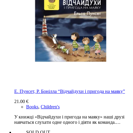
Е. Пунсет, Р. Бонілла “Відчайдухи і пригода на маяку”
21.00
€
Books
,
Children's
У книжці «Відчайдухи і пригода на маяку» наші друзі
навчаться слухати одне одного і діяти як команда.…
SOLD OUT