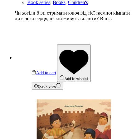
Book series
,
Books
,
Children's
Чи хотіли б ви отримати ключ від тієї таємної кімнати
дитячого серця, в якій живуть таланти? Він…
Add to cart
Add to wishlist
Quick view