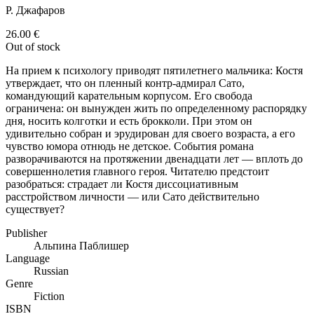
Р. Джафаров
26.00
€
Out of stock
На прием к психологу приводят пятилетнего мальчика: Костя
утверждает, что он пленный контр-адмирал Сато,
командующий карательным корпусом. Его свобода
ограничена: он вынужден жить по определенному распорядку
дня, носить колготки и есть брокколи. При этом он
удивительно собран и эрудирован для своего возраста, а его
чувство юмора отнюдь не детское. События романа
разворачиваются на протяжении двенадцати лет — вплоть до
совершеннолетия главного героя. Читателю предстоит
разобраться: страдает ли Костя диссоциативным
расстройством личности — или Сато действительно
существует?
Publisher
Альпина Паблишер
Language
Russian
Genre
Fiction
ISBN