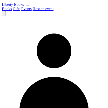
Skip
Liberty Books
to
Books
Gifts
Events
Host an event
content