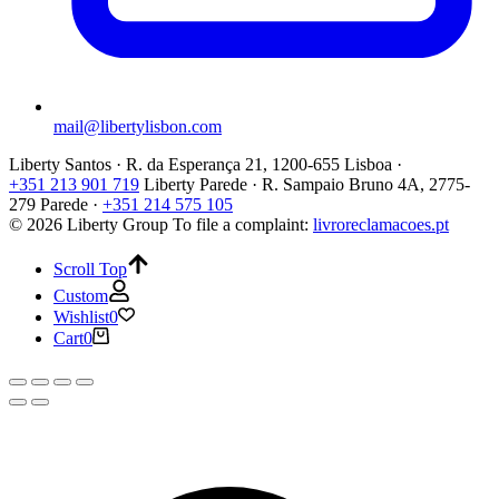
mail@libertylisbon.com
Liberty Santos · R. da Esperança 21, 1200-655 Lisboa ·
+351 213 901 719
Liberty Parede · R. Sampaio Bruno 4A, 2775-
279 Parede ·
+351 214 575 105
© 2026 Liberty Group
To file a complaint:
livroreclamacoes.pt
Scroll Top
Custom
Wishlist
0
Cart
0