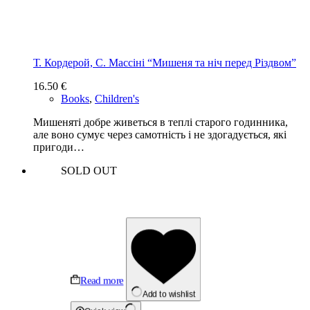
Т. Кордерой, С. Массіні “Мишеня та ніч перед Різдвом”
16.50
€
Books
,
Children's
Мишеняті добре живеться в теплі старого годинника,
але воно сумує через самотність і не здогадується, які
пригоди…
SOLD OUT
Read more
Add to wishlist