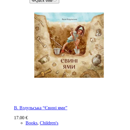
Quick view
В. Вздульська “Євині ями”
17.00
€
Books
,
Children's