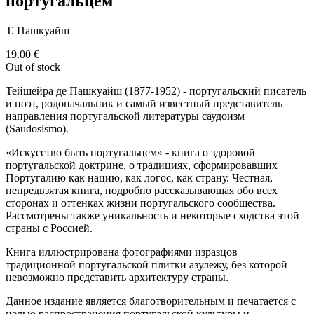
португальцем"
Т. Пашкуайш
19.00
€
Out of stock
Тейшейра де Пашкуайш (1877-1952) - португальский писатель
и поэт, родоначальник и самый известный представитель
направления португальской литературы саудоизм
(Saudosismo).
«Искусство быть португальцем» - книга о здоровой
португальской доктрине, о традициях, сформировавших
Португалию как нацию, как логос, как страну. Честная,
непредвзятая книга, подробно рассказывающая обо всех
сторонах и оттенках жизни португальского сообщества.
Рассмотрены также уникальность и некоторые сходства этой
страны с Россией.
Книга иллюстрирована фотографиями изразцов
традиционной португальской плитки азулежу, без которой
невозможно представить архитектуру страны.
Данное издание является благотворительным и печатается с
целью распространения португальской культуры и