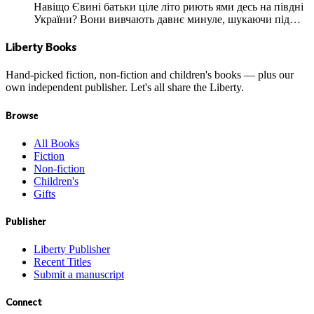
Навіщо Євині батьки ціле літо риють ями десь на півдні
України? Вони вивчають давнє минуле, шукаючи під…
Liberty Books
Hand-picked fiction, non-fiction and children's books — plus our
own independent publisher. Let's all share the Liberty.
Browse
All Books
Fiction
Non-fiction
Children's
Gifts
Publisher
Liberty Publisher
Recent Titles
Submit a manuscript
Connect