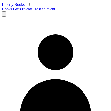
Skip
Liberty Books
to
Books
Gifts
Events
Host an event
content