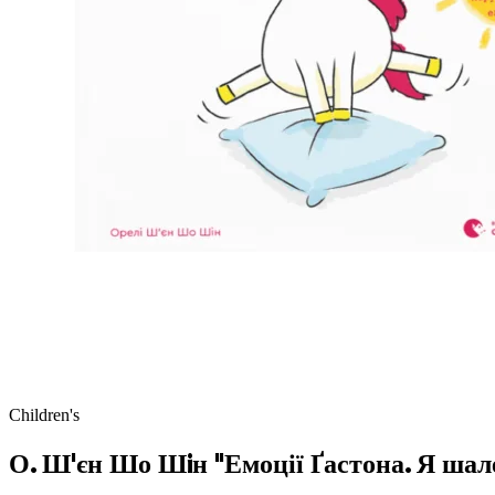
Children's
О. Ш'єн Шо Шiн "Емоції Ґастона. Я шал