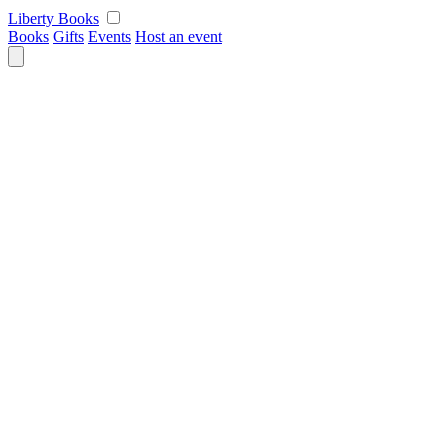
Skip
Liberty Books
to
Books
Gifts
Events
Host an event
content