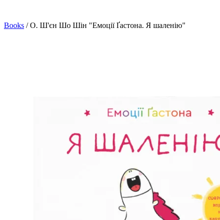
Books
/
О. Ш'єн Шо Шiн "Емоції Ґастона. Я шаленію"