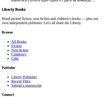
навчаться слухати одне одного і діяти як команда.…
Liberty Books
Hand-picked fiction, non-fiction and children's books — plus our
own independent publisher. Let's all share the Liberty.
Browse
All Books
Fiction
Non-fiction
Children's
Gifts
Publisher
Liberty Publisher
Recent Titles
Submit a manuscript
Connect