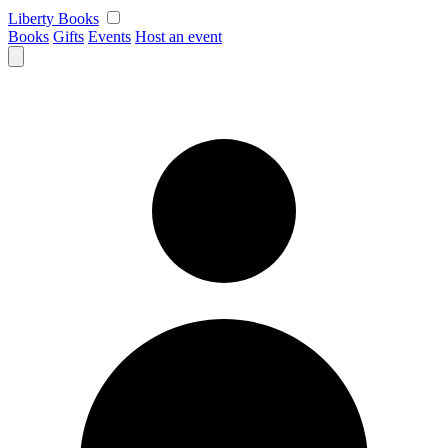
Skip
Liberty Books
to
Books
Gifts
Events
Host an event
content