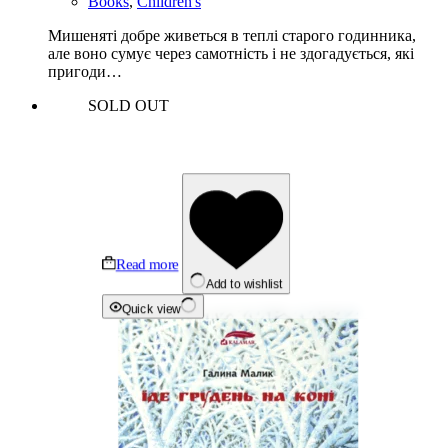
Books
,
Children's
Мишеняті добре живеться в теплі старого годинника,
але воно сумує через самотність і не здогадується, які
пригоди…
SOLD OUT
Read more
Add to wishlist
Quick view