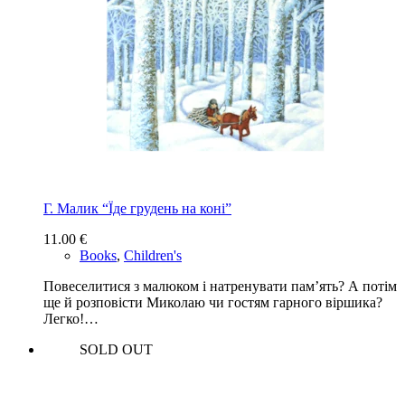
Г. Малик “Їде грудень на коні”
11.00
€
Books
,
Children's
Повеселитися з малюком і натренувати пам’ять? А потім
ще й розповісти Миколаю чи гостям гарного віршика?
Легко!…
SOLD OUT