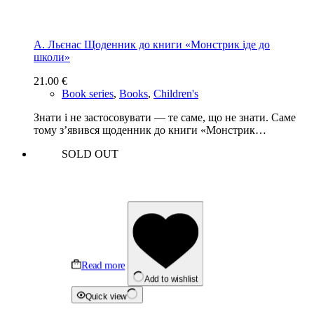
А. Льєнас Щоденник до книги «Монстрик іде до
школи»
21.00
€
Book series
,
Books
,
Children's
Знати і не застосовувати — те саме, що не знати. Саме
тому з’явився щоденник до книги «Монстрик…
SOLD OUT
Read more
Add to wishlist
Quick view