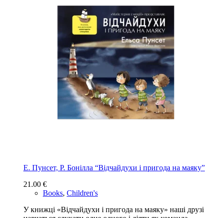
Е. Пунсет, Р. Бонілла “Відчайдухи і пригода на маяку”
21.00
€
Books
,
Children's
У книжці «Відчайдухи і пригода на маяку» наші друзі