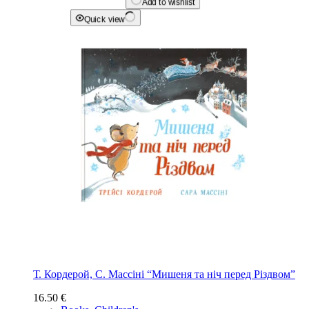
Add to wishlist
Quick view
Т. Кордерой, С. Массіні “Мишеня та ніч перед Різдвом”
16.50
€