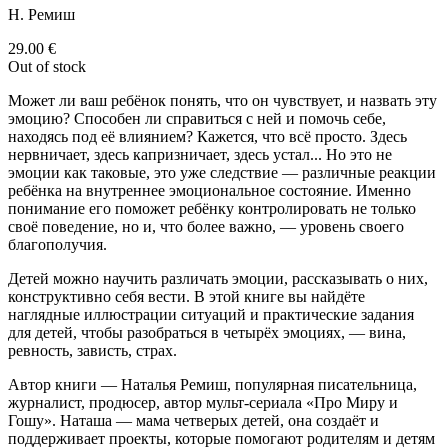
Н. Ремиш
29.00
€
Out of stock
Может ли ваш ребёнок понять, что он чувствует, и назвать эту
эмоцию? Способен ли справиться с ней и помочь себе,
находясь под её влиянием? Кажется, что всё просто. Здесь
нервничает, здесь капризничает, здесь устал... Но это не
эмоции как таковые, это уже следствие — различные реакции
ребёнка на внутреннее эмоциональное состояние. Именно
понимание его поможет ребёнку контролировать не только
своё поведение, но и, что более важно, — уровень своего
благополучия.
Детей можно научить различать эмоции, рассказывать о них,
конструктивно себя вести. В этой книге вы найдёте
наглядные иллюстрации ситуаций и практические задания
для детей, чтобы разобраться в четырёх эмоциях, — вина,
ревность, зависть, страх.
Автор книги — Наталья Ремиш, популярная писательница,
журналист, продюсер, автор мульт-сериала «Про Миру и
Гошу». Наташа — мама четверых детей, она создаёт и
поддерживает проекты, которые помогают родителям и детям